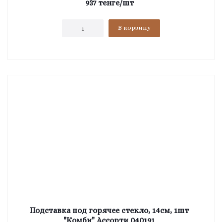
937
тенге
/шт
В корзину
Подставка под горячее стекло, 14см, 1шт
"Комби" Ассорти 040191