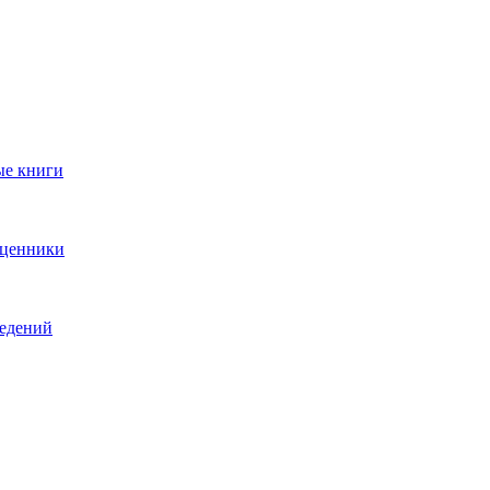
ые книги
 ценники
ведений