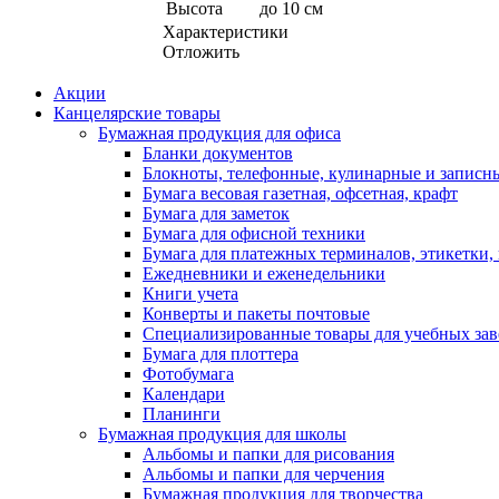
Высота
до 10 см
Характеристики
Отложить
Акции
Канцелярские товары
Бумажная продукция для офиса
Бланки документов
Блокноты, телефонные, кулинарные и записн
Бумага весовая газетная, офсетная, крафт
Бумага для заметок
Бумага для офисной техники
Бумага для платежных терминалов, этикетки,
Ежедневники и еженедельники
Книги учета
Конверты и пакеты почтовые
Специализированные товары для учебных за
Бумага для плоттера
Фотобумага
Календари
Планинги
Бумажная продукция для школы
Альбомы и папки для рисования
Альбомы и папки для черчения
Бумажная продукция для творчества