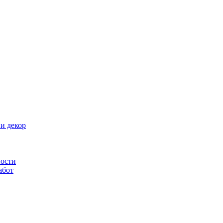
и декор
ности
абот