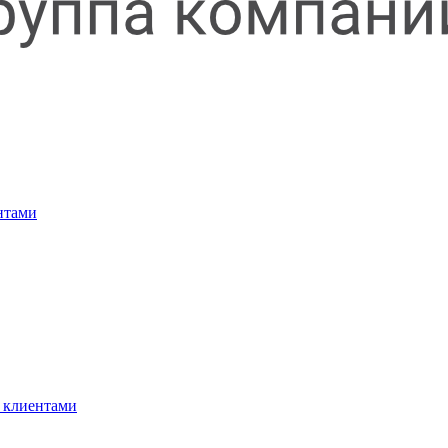
нтами
 клиентами