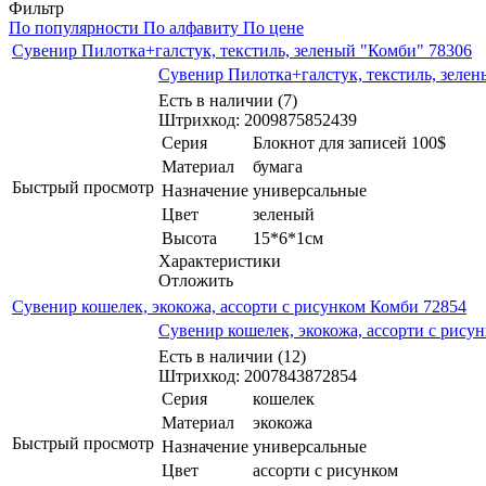
Фильтр
По популярности
По алфавиту
По цене
Сувенир Пилотка+галстук, текстиль, зеленый "Комби" 78306
Сувенир Пилотка+галстук, текстиль, зеле
Есть в наличии (7)
Штрихкод: 2009875852439
Серия
Блокнот для записей 100$
Материал
бумага
Быстрый просмотр
Назначение
универсальные
Цвет
зеленый
Высота
15*6*1см
Характеристики
Отложить
Сувенир кошелек, экокожа, ассорти с рисунком Комби 72854
Сувенир кошелек, экокожа, ассорти с рису
Есть в наличии (12)
Штрихкод: 2007843872854
Серия
кошелек
Материал
экокожа
Быстрый просмотр
Назначение
универсальные
Цвет
ассорти с рисунком