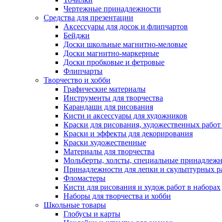
Чертежные принадлежности
Средства для презентации
Аксессуары для досок и флипчартов
Бейджи
Доски школьные магнитно-меловые
Доски магнитно-маркерные
Доски пробковые и фетровые
Флипчарты
Творчество и хобби
Графические материалы
Инструменты для творчества
Карандаши для рисования
Кисти и аксессуары для художников
Краски для рисования, художественных работ 
Краски и эффекты для декорирования
Краски художественные
Материалы для творчества
Мольберты, холсты, специальные принадлеж
Принадлежности для лепки и скульптурных р
Фломастеры
Кисти для рисования и худож работ в наборах
Наборы для творчества и хобби
Школьные товары
Глобусы и карты