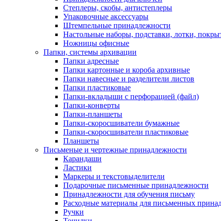
Степлеры, скобы, антистеплеры
Упаковочные аксессуары
Штемпельные принадлежности
Настольные наборы, подставки, лотки, покры
Ножницы офисные
Папки, системы архивации
Папки адресные
Папки картонные и короба архивные
Папки навесные и разделители листов
Папки пластиковые
Папки-вкладыши с перфорацией (файл)
Папки-конверты
Папки-планшеты
Папки-скоросшиватели бумажные
Папки-скоросшиватели пластиковые
Планшеты
Письменые и чертежные принадлежности
Карандаши
Ластики
Маркеры и текстовыделители
Подарочные письменные принадлежности
Принадлежности для обучения письму
Расходные материалы для письменных прина
Ручки
Точилки