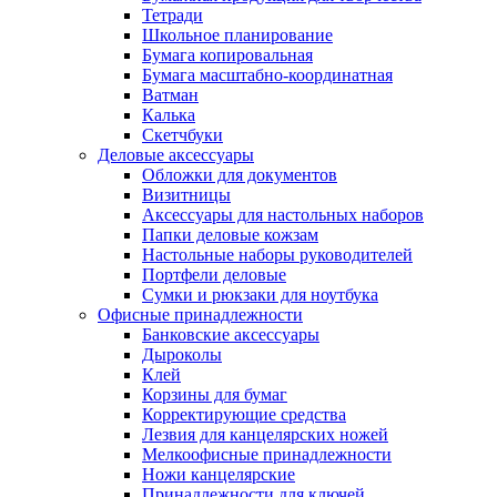
Тетради
Школьное планирование
Бумага копировальная
Бумага масштабно-координатная
Ватман
Калька
Скетчбуки
Деловые аксессуары
Обложки для документов
Визитницы
Аксессуары для настольных наборов
Папки деловые кожзам
Настольные наборы руководителей
Портфели деловые
Сумки и рюкзаки для ноутбука
Офисные принадлежности
Банковские аксессуары
Дыроколы
Клей
Корзины для бумаг
Корректирующие средства
Лезвия для канцелярских ножей
Мелкоофисные принадлежности
Ножи канцелярские
Принадлежности для ключей