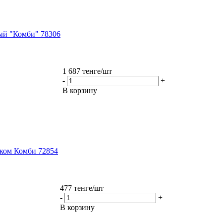
ный "Комби" 78306
1 687
тенге
/шт
-
+
В корзину
нком Комби 72854
477
тенге
/шт
-
+
В корзину