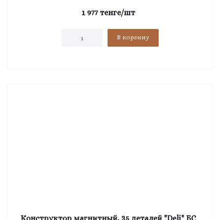
1 977
тенге
/шт
В корзину
Конструктор магнитный, 35 деталей "Deli" БС