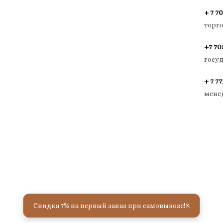
+ 7 70
торг
+7 70
госу
+ 7 77
мене
×
Скидка 7% на первый заказ при самовывозе!