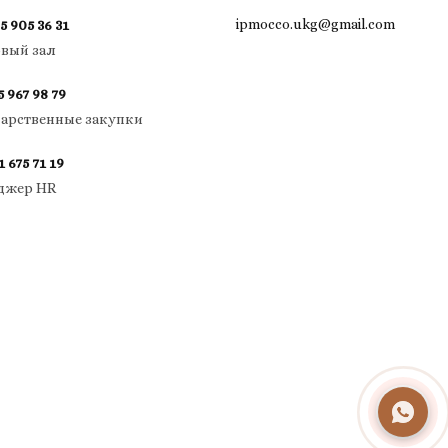
ipmocco.ukg@gmail.com
5 905 36 31
овый зал
5 967 98 79
дарственные закупки
1 675 71 19
джер HR