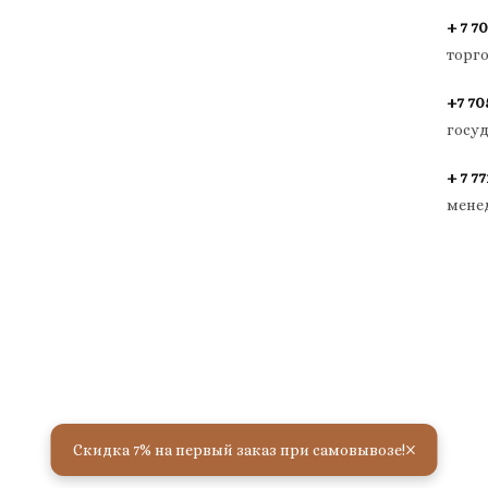
+ 7 70
торг
+7 70
госу
+ 7 77
мене
×
Скидка 7% на первый заказ при самовывозе!