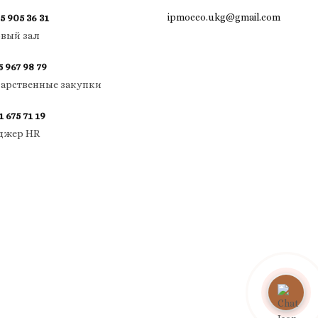
ipmocco.ukg@gmail.com
5 905 36 31
овый зал
5 967 98 79
дарственные закупки
1 675 71 19
джер HR