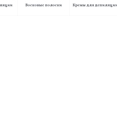
иляции
Восковые полоски
Кремы для депиляци