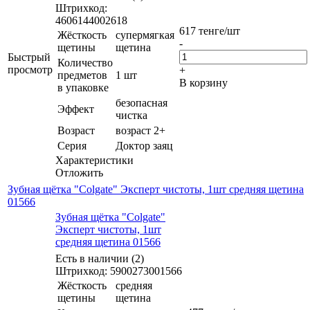
Штрихкод:
4606144002618
617
тенге
/шт
Жёсткость
супермягкая
-
щетины
щетина
Быстрый
Количество
просмотр
+
предметов
1 шт
В корзину
в упаковке
безопасная
Эффект
чистка
Возраст
возраст 2+
Серия
Доктор заяц
Характеристики
Отложить
Зубная щётка "Colgate" Эксперт чистоты, 1шт средняя щетина
01566
Зубная щётка "Colgate"
Эксперт чистоты, 1шт
средняя щетина 01566
Есть в наличии (2)
Штрихкод: 5900273001566
Жёсткость
средняя
щетины
щетина