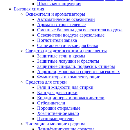
Школьная канцелярия
Бытовая химия
Освежители и ароматизаторы
Автоматические освежители
Ароматизаторы гелевые
Сменные баллоны для освежителя воздуха
Освежители воздуха аэрозольные
Поглотители запаха
Саше ароматическое для белья
Средства для дезинсекции и репелленты
Защитные гели и кремы
Защитные ловушки и браслеты
Защитные спирали, подвески, стикеры
Аэрозоли, молочко и спреи от насекомых
Фумигаторы и комплектующие
Средства для стирки
Гели и жидкости для стирки
Капсулы для стирки
Кондиционеры и ополаскиватели
Отбеливатели
Порошки стиральные
Хозяйственное мыло
Пятновыводители
Чистящие и моющие средства
Дезинфицирующие средства