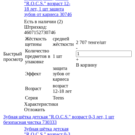
"R.O.C.S." возраст 12-
18 лет, 1 шт защита
зубов от кариеса 30746
Есть в наличии (2)
Штрихкод:
4607152730746
Жёсткость
средней
2 707
тенге
/шт
щетины
жёсткости
-
Количество
Быстрый
предметов в
1 шт
просмотр
+
упаковке
В корзину
защита
Эффект
зубов от
кариеса
возраст
Возраст
12-18 лет
Серия
Teens
Характеристики
Отложить
Зубная щётка детская "R.O.C.S." возраст 0-3 лет, 1 шт
безопасная чистка 730333
Зубная щётка детская
"R.O.C.S." возраст 0-3