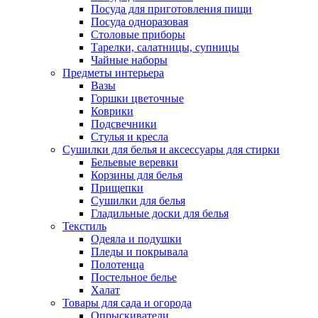
Посуда для приготовления пищи
Посуда одноразовая
Столовые приборы
Тарелки, салатницы, супницы
Чайные наборы
Предметы интерьера
Вазы
Горшки цветочные
Коврики
Подсвечники
Стулья и кресла
Сушилки для белья и аксессуары для стирки
Бельевые веревки
Корзины для белья
Прищепки
Сушилки для белья
Гладильные доски для белья
Текстиль
Одеяла и подушки
Пледы и покрывала
Полотенца
Постельное белье
Халат
Товары для сада и огорода
Опрыскиватели