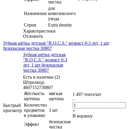
чистка
для
Назначение
комплексного
ухода
Серия
Extra density
Характеристики
Отложить
Зубная щётка детская "R.O.C.S." возраст 0-3 лет, 1 шт
безопасная чистка 30807
Зубная щётка детская
"R.O.C.S." возраст 0-3
лет, 1 шт безопасная
чистка 30807
Есть в наличии (2)
Штрихкод:
4607152730807
Жёсткость
мягкая
1 497
тенге
/шт
щетины
щетина
-
Количество
Быстрый
предметов
1 шт
просмотр
+
в упаковке
В корзину
безопасная
Эффект
чистка