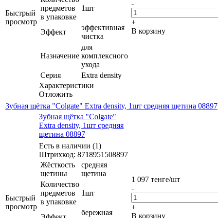
-
предметов
1шт
Быстрый
в упаковке
просмотр
+
эффективная
В корзину
Эффект
чистка
для
Назначение
комплексного
ухода
Серия
Extra density
Характеристики
Отложить
Зубная щётка "Colgate" Extra density, 1шт средняя щетина 08897
Зубная щётка "Colgate"
Extra density, 1шт средняя
щетина 08897
Есть в наличии (1)
Штрихкод: 8718951508897
Жёсткость
средняя
щетины
щетина
1 097
тенге
/шт
Количество
-
предметов
1шт
Быстрый
в упаковке
просмотр
+
бережная
В корзину
Эффект