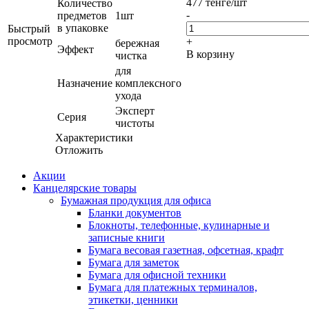
477
тенге
/шт
Количество
-
предметов
1шт
в упаковке
Быстрый
просмотр
+
бережная
Эффект
В корзину
чистка
для
Назначение
комплексного
ухода
Эксперт
Серия
чистоты
Характеристики
Отложить
Акции
Канцелярские товары
Бумажная продукция для офиса
Бланки документов
Блокноты, телефонные, кулинарные и
записные книги
Бумага весовая газетная, офсетная, крафт
Бумага для заметок
Бумага для офисной техники
Бумага для платежных терминалов,
этикетки, ценники