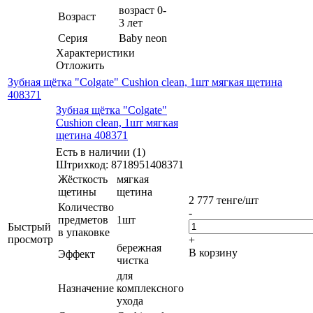
возраст 0-
Возраст
3 лет
Серия
Baby neon
Характеристики
Отложить
Зубная щётка "Colgate" Cushion clean, 1шт мягкая щетина
408371
Зубная щётка "Colgate"
Cushion clean, 1шт мягкая
щетина 408371
Есть в наличии (1)
Штрихкод: 8718951408371
Жёсткость
мягкая
щетины
щетина
2 777
тенге
/шт
Количество
-
предметов
1шт
Быстрый
в упаковке
просмотр
+
бережная
В корзину
Эффект
чистка
для
Назначение
комплексного
ухода