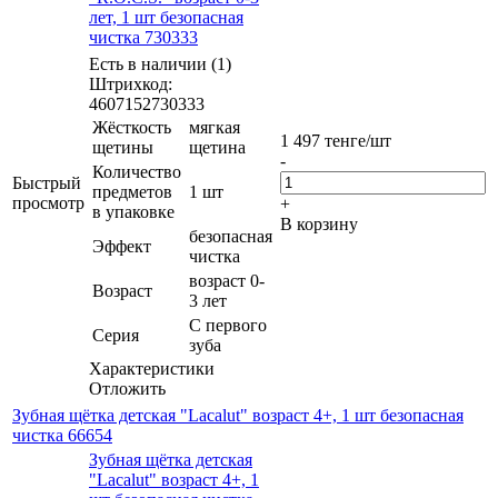
лет, 1 шт безопасная
чистка 730333
Есть в наличии (1)
Штрихкод:
4607152730333
Жёсткость
мягкая
1 497
тенге
/шт
щетины
щетина
-
Количество
Быстрый
предметов
1 шт
просмотр
+
в упаковке
В корзину
безопасная
Эффект
чистка
возраст 0-
Возраст
3 лет
С первого
Серия
зуба
Характеристики
Отложить
Зубная щётка детская "Lacalut" возраст 4+, 1 шт безопасная
чистка 66654
Зубная щётка детская
"Lacalut" возраст 4+, 1