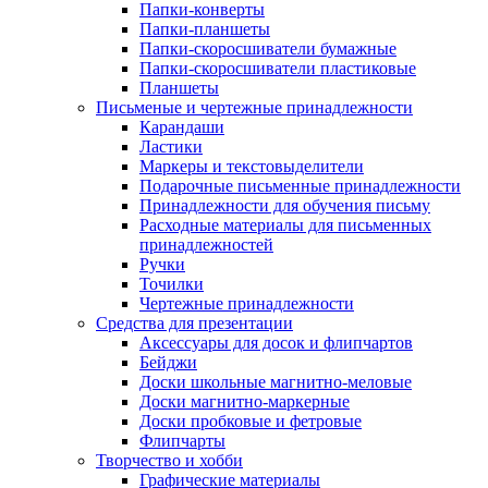
Папки-конверты
Папки-планшеты
Папки-скоросшиватели бумажные
Папки-скоросшиватели пластиковые
Планшеты
Письменые и чертежные принадлежности
Карандаши
Ластики
Маркеры и текстовыделители
Подарочные письменные принадлежности
Принадлежности для обучения письму
Расходные материалы для письменных
принадлежностей
Ручки
Точилки
Чертежные принадлежности
Средства для презентации
Аксессуары для досок и флипчартов
Бейджи
Доски школьные магнитно-меловые
Доски магнитно-маркерные
Доски пробковые и фетровые
Флипчарты
Творчество и хобби
Графические материалы