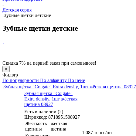
-
Детская серия
-
Зубные щетки детские
Зубные щетки детские
Скидка 7% на первый заказ при самовывозе!
×
Фильтр
По популярности
По алфавиту
По цене
Зубная щётка "Colgate" Extra density, 1шт жёсткая щетина 08927
Зубная щётка "Colgate"
Extra density, 1шт жёсткая
щетина 08927
Есть в наличии (2)
Штрихкод: 8718951508927
Жёсткость
жёсткая
щетины
щетина
1 087
тенге
/шт
Количество