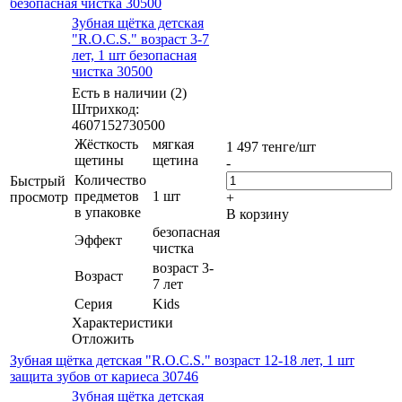
безопасная чистка 30500
Зубная щётка детская
"R.O.C.S." возраст 3-7
лет, 1 шт безопасная
чистка 30500
Есть в наличии (2)
Штрихкод:
4607152730500
Жёсткость
мягкая
1 497
тенге
/шт
щетины
щетина
-
Количество
Быстрый
предметов
1 шт
просмотр
+
в упаковке
В корзину
безопасная
Эффект
чистка
возраст 3-
Возраст
7 лет
Серия
Kids
Характеристики
Отложить
Зубная щётка детская "R.O.C.S." возраст 12-18 лет, 1 шт
защита зубов от кариеса 30746
Зубная щётка детская