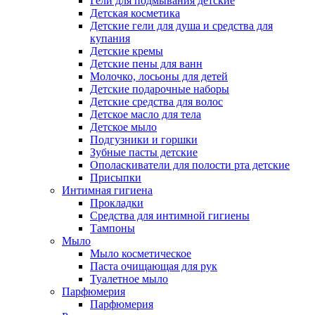
Гели для подмывания детские
Детская косметика
Детские гели для душа и средства для
купания
Детские кремы
Детские пены для ванн
Молочко, лосьоны для детей
Детские подарочные наборы
Детские средства для волос
Детское масло для тела
Детское мыло
Подгузники и горшки
Зубные пасты детские
Ополаскиватели для полости рта детские
Присыпки
Интимная гигиена
Прокладки
Средства для интимной гигиены
Тампоны
Мыло
Мыло косметическое
Паста очищающая для рук
Туалетное мыло
Парфюмерия
Парфюмерия