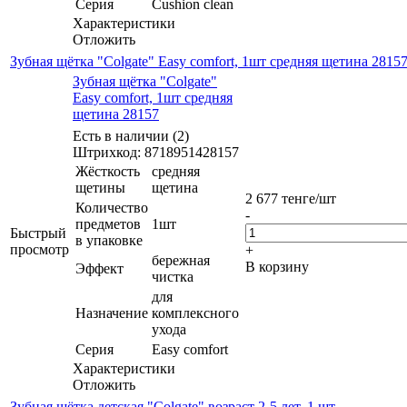
Серия
Cushion clean
Характеристики
Отложить
Зубная щётка "Colgate" Easy comfort, 1шт средняя щетина 2815
Зубная щётка "Colgate"
Easy comfort, 1шт средняя
щетина 28157
Есть в наличии (2)
Штрихкод: 8718951428157
Жёсткость
средняя
щетины
щетина
2 677
тенге
/шт
Количество
-
предметов
1шт
Быстрый
в упаковке
просмотр
+
бережная
В корзину
Эффект
чистка
для
Назначение
комплексного
ухода
Серия
Easy comfort
Характеристики
Отложить
Зубная щётка детская "Colgate" возраст 2-5 лет, 1 шт