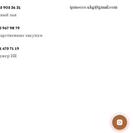
ipmocco.ukg@gmail.com
5 905 36 31
овый зал
5 967 98 79
дарственные закупки
1 675 71 19
джер HR