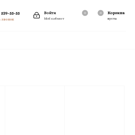
 539-55-55
Войти
Корзина
0
0
0
Мой кабинет
пуста
ь звонок