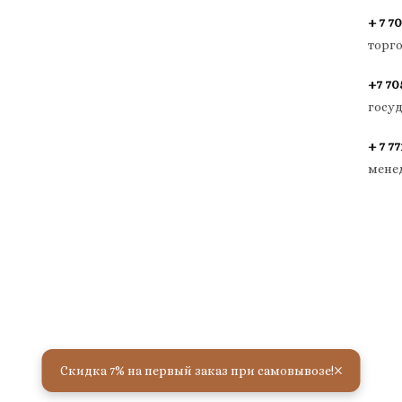
+ 7 70
торг
+7 70
госу
+ 7 77
мене
×
Скидка 7% на первый заказ при самовывозе!