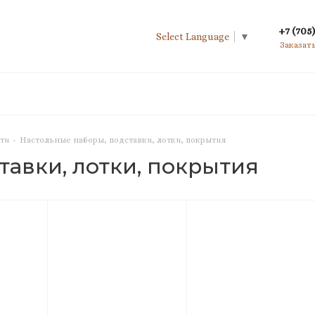
+7 (705)
Select Language
▼
Заказат
ти
-
Настольные наборы, подставки, лотки, покрытия
тавки, лотки, покрытия