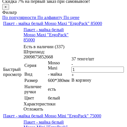
Скидка 7% на первый заказ при самовывозе!
×
Фильтр
По популярности
По алфавиту
По цене
Пакет - майка белый Mosso Maxi "ErgoPack" 85000
Пакет - майка белый
Mosso Maxi "ErgoPack"
85000
Есть в наличии (337)
Штрихкод:
2009875852668
37
тенге
/шт
Mosso
-
Серия
Maxi
Быстрый
Вид
- майка
просмотр
+
В корзину
Размер
600*380мм
Наличие
есть
ручки
Цвет
белый
Характеристики
Отложить
Пакет - майка белый Mosso Mini "ErgoPack" 75000
Пакет - майка белый