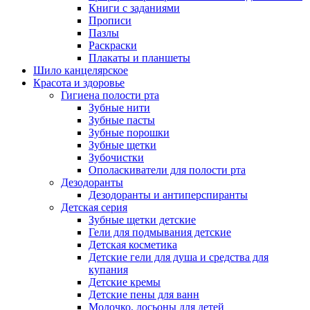
Книги с заданиями
Прописи
Пазлы
Раскраски
Плакаты и планшеты
Шило канцелярское
Красота и здоровье
Гигиена полости рта
Зубные нити
Зубные пасты
Зубные порошки
Зубные щетки
Зубочистки
Ополаскиватели для полости рта
Дезодоранты
Дезодоранты и антиперспиранты
Детская серия
Зубные щетки детские
Гели для подмывания детские
Детская косметика
Детские гели для душа и средства для
купания
Детские кремы
Детские пены для ванн
Молочко, лосьоны для детей