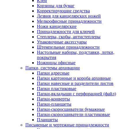
Клей
Корзины для бумаг
Корректирующие средства
Лезвия для канцелярских ножей
Мелкоофисные принадлежности
Ножи канцелярские
Принадлежности для ключей
Степлеры, скобы, антистеплеры
Упаковочные аксессуары
Штемпельные принадлежности
Настольные наборы, подставки, лотки,
покрытия
Ножницы офисные
Папки, системы архивации
Папки адресные
Папки картонные и короба архивные
Папки навесные и разделители листов
Папки пластиковые
Папки-вкладыши с перфорацией (файл)
Папки-конверты
Папки-планшеты
Папки-скоросшиватели бумажные
Папки-скоросшиватели пластиковые
Планшеты
Письменые и чертежные принадлежности