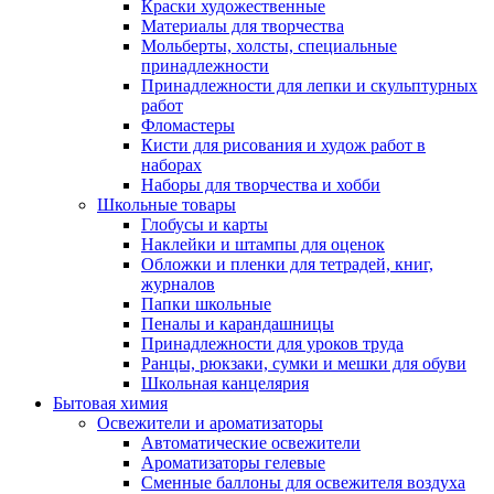
Краски художественные
Материалы для творчества
Мольберты, холсты, специальные
принадлежности
Принадлежности для лепки и скульптурных
работ
Фломастеры
Кисти для рисования и худож работ в
наборах
Наборы для творчества и хобби
Школьные товары
Глобусы и карты
Наклейки и штампы для оценок
Обложки и пленки для тетрадей, книг,
журналов
Папки школьные
Пеналы и карандашницы
Принадлежности для уроков труда
Ранцы, рюкзаки, сумки и мешки для обуви
Школьная канцелярия
Бытовая химия
Освежители и ароматизаторы
Автоматические освежители
Ароматизаторы гелевые
Сменные баллоны для освежителя воздуха