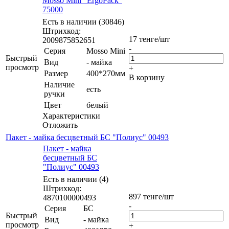
Mosso Mini "ErgoPack"
75000
Есть в наличии (30846)
Штрихкод:
17
тенге
/шт
2009875852651
-
Серия
Mosso Mini
Быстрый
Вид
- майка
просмотр
+
Размер
400*270мм
В корзину
Наличие
есть
ручки
Цвет
белый
Характеристики
Отложить
Пакет - майка бесцветный БС "Полиус" 00493
Пакет - майка
бесцветный БС
"Полиус" 00493
Есть в наличии (4)
Штрихкод:
897
тенге
/шт
4870100000493
-
Серия
БС
Быстрый
Вид
- майка
просмотр
+