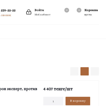
 539-55-55
Войти
Корзина
0
0
0
Мой кабинет
пуста
ь звонок
4 407
тенге
/шт
рон эксперт, против
В корзину