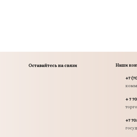
Оставайтесь на связи
Наши кон
+7 (7
комм
+ 7 70
торг
+7 70
госу