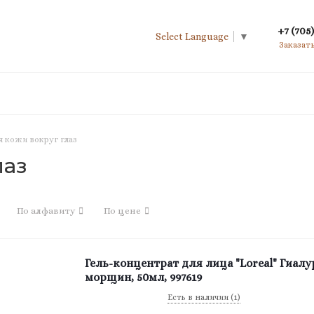
+7 (705)
Select Language
▼
Заказат
 кожи вокруг глаз
лаз
По алфавиту
По цене
Гель-концентрат для лица "Loreal" Гиалу
морщин, 50мл, 997619
Есть в наличии (1)