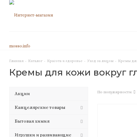
Главная
-
Каталог
-
Красота и здоровье
-
Уход за лицом
-
Кремы для
Кремы для кожи вокруг г
По популярности
Акции
Канцелярские товары
Бытовая химия
Игрушки и развивающие