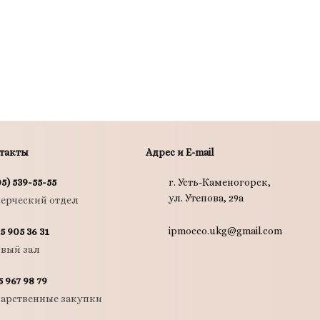
такты
Адрес и E-mail
05) 539-55-55
г. Усть-Каменогорск,
ул. Утепова, 29а
ерческий отдел
ipmocco.ukg@gmail.com
5 905 36 31
овый зал
5 967 98 79
дарственные закупки