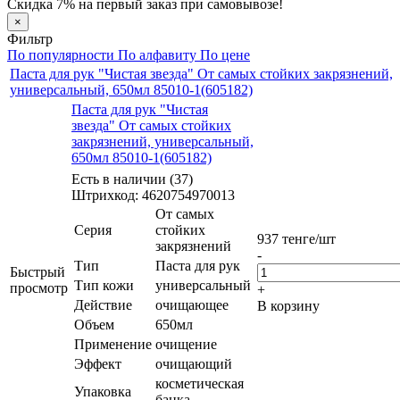
Скидка 7% на первый заказ при самовывозе!
×
Фильтр
По популярности
По алфавиту
По цене
Паста для рук "Чистая звезда" От самых стойких закрязнений,
универсальный, 650мл 85010-1(605182)
Паста для рук "Чистая
звезда" От самых стойких
закрязнений, универсальный,
650мл 85010-1(605182)
Есть в наличии (37)
Штрихкод: 4620754970013
От самых
Серия
стойких
937
тенге
/шт
закрязнений
-
Тип
Паста для рук
Быстрый
Тип кожи
универсальный
просмотр
+
Действие
очищающее
В корзину
Объем
650мл
Применение
очищение
Эффект
очищающий
косметическая
Упаковка
банка