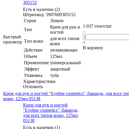
305152
Есть в наличии (2)
Штрихкод: 5907609305152
Серия
Лимон
1 037
тенге
/шт
Крем для рук и
Тип
-
ногтей
Быстрый
для всех типов
Тип кожи
просмотр
+
кожи
В корзину
Действие
увлажняющее
Объем
125мл
Применение
универсальный
Эффект
защитный
Упаковка
туба
Характеристики
Отложить
Крем для рук и ногтей "Eveline cosmetics" Лаванда, для всех ти
кожи, 125мл 05138
Крем для рук и ногтей
"Eveline cosmetics" Лаванда,
для всех типов кожи, 125мл
05138
Есть в наличии (1)