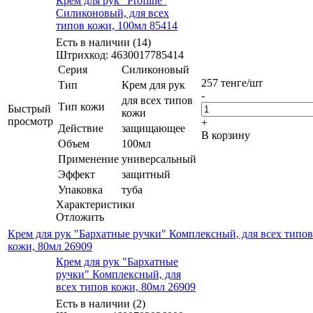
Крем для рук "Profline"
Силиконовый, для всех
типов кожи, 100мл 85414
Есть в наличии (14)
Штрихкод: 4630017785414
Серия
Силиконовый
257
тенге
/шт
Тип
Крем для рук
-
для всех типов
Тип кожи
Быстрый
кожи
просмотр
+
Действие
защищающее
В корзину
Объем
100мл
Применение
универсальный
Эффект
защитный
Упаковка
туба
Характеристики
Отложить
Крем для рук "Бархатные ручки" Комплексный, для всех типов
кожи, 80мл 26909
Крем для рук "Бархатные
ручки" Комплексный, для
всех типов кожи, 80мл 26909
Есть в наличии (2)