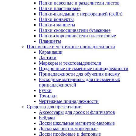
Папки навесные и разделители листов
Папки пластиковые
Папки-вкладыши с перфорацией (файл)
Папки-конверты
Папки-планшеты
Папки-скоросшиватели бумажные
Папки-скоросшиватели пластиковые
Планшеты
Письменые и чертежные принадлежности
Карандаши
Ластики
Маркеры и текстовыделители
Подарочные письменные принадлежности
Принадлежности для обучения письму
Расходные материалы для письменных
принадлежностей
Ручки
Точилки
Чертежные принадлежности
Средства для презентации
Аксессуары для досок и флипчартов
Бейджи
Доски школьные магнитно-меловые
Доски магнитно-маркерные
Доски пробковые и фетровые