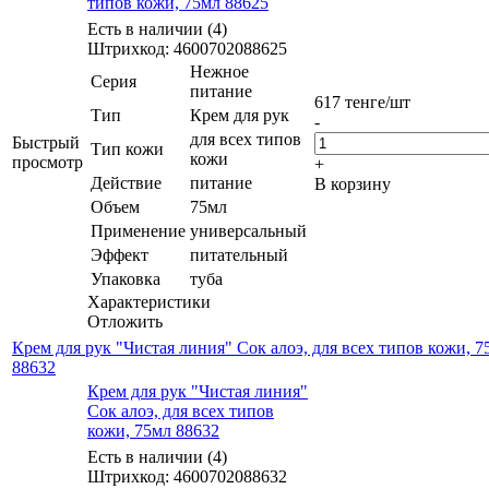
типов кожи, 75мл 88625
Есть в наличии (4)
Штрихкод: 4600702088625
Нежное
Серия
питание
617
тенге
/шт
Тип
Крем для рук
-
для всех типов
Быстрый
Тип кожи
кожи
просмотр
+
Действие
питание
В корзину
Объем
75мл
Применение
универсальный
Эффект
питательный
Упаковка
туба
Характеристики
Отложить
Крем для рук "Чистая линия" Сок алоэ, для всех типов кожи, 7
88632
Крем для рук "Чистая линия"
Сок алоэ, для всех типов
кожи, 75мл 88632
Есть в наличии (4)
Штрихкод: 4600702088632