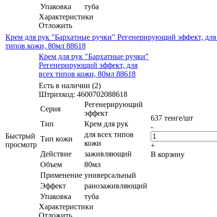
Упаковка
туба
Характеристики
Отложить
Крем для рук "Бархатные ручки" Регенерирующий эффект, для
типов кожи, 80мл 88618
Крем для рук "Бархатные ручки"
Регенерирующий эффект, для
всех типов кожи, 80мл 88618
Есть в наличии (2)
Штрихкод: 4600702088618
Регенерирующий
Серия
эффект
637
тенге
/шт
Тип
Крем для рук
-
для всех типов
Быстрый
Тип кожи
кожи
просмотр
+
Действие
заживляющий
В корзину
Объем
80мл
Применение
универсальный
Эффект
ранозаживляющий
Упаковка
туба
Характеристики
Отложить