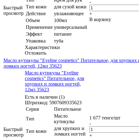
-
Тип кожи
для сухой кожи
Быстрый
просмотр
Действие
увлажняющее
+
В корзину
Объем
100мл
Применение
универсальный
Эффект
питание
Упаковка
туба
Характеристики
Отложить
Масло кутикулы "Eveline cosmetics" Питательное, для хрупких 
ломких ногтей, 12мл 35623
Масло кутикулы "Eveline
cosmetics" Питательное, для
хрупких и ломких ногтей,
12мл 35623
Есть в наличии (1)
Штрихкод: 5907609335623
Серия
Питательное
Масло
1 677
тенге
/шт
Тип
кутикулы
-
для хрупких и
Быстрый
Тип кожи
ломких ногтей
просмотр
+