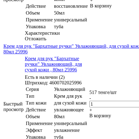
+
В корзину
Действие
восстановление
Объем
50мл
Применение
универсальный
Упаковка
туба
Характеристики
Отложить
Крем для рук "Бархатные ручки" Увлажняющий, для сухой кож
80мл 25996
Крем для рук "Бархатные
ручки" Увлажняющий, для
сухой кожи , 80мл 25996
Есть в наличии (2)
Штрихкод: 4600702025996
Серия
Увлажняющий
517
тенге
/шт
Тип
Крем для рук
-
Тип кожи
для сухой кожи
Быстрый
просмотр
Действие
увлажняющее
+
В корзину
Объем
80мл
Применение
универсальный
Эффект
увлажнение
Упаковка
туба