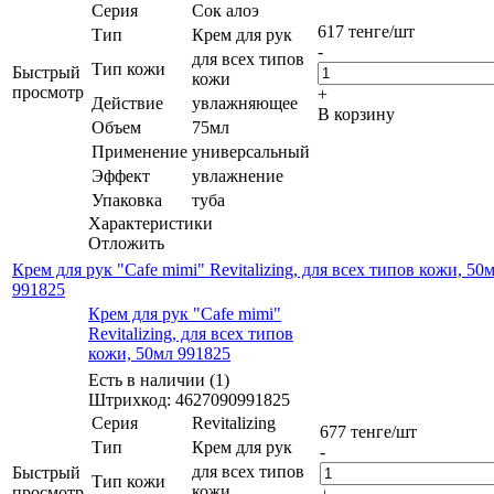
Серия
Сок алоэ
617
тенге
/шт
Тип
Крем для рук
-
для всех типов
Тип кожи
Быстрый
кожи
просмотр
+
Действие
увлажняющее
В корзину
Объем
75мл
Применение
универсальный
Эффект
увлажнение
Упаковка
туба
Характеристики
Отложить
Крем для рук "Cafe mimi" Revitalizing, для всех типов кожи, 50
991825
Крем для рук "Cafe mimi"
Revitalizing, для всех типов
кожи, 50мл 991825
Есть в наличии (1)
Штрихкод: 4627090991825
Серия
Revitalizing
677
тенге
/шт
Тип
Крем для рук
-
для всех типов
Быстрый
Тип кожи
кожи
просмотр