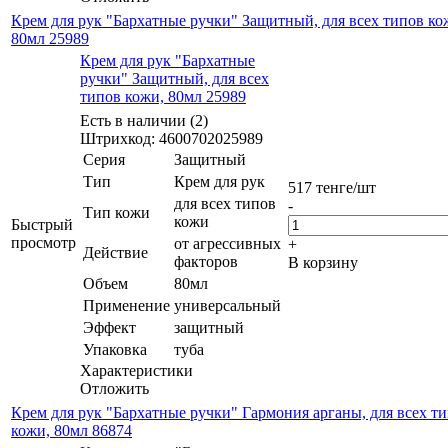
Крем для рук "Бархатные ручки" Защитный, для всех типов ко
80мл 25989
Крем для рук "Бархатные
ручки" Защитный, для всех
типов кожи, 80мл 25989
Есть в наличии (2)
Штрихкод: 4600702025989
Серия
Защитный
Тип
Крем для рук
517
тенге
/шт
для всех типов
-
Тип кожи
кожи
Быстрый
просмотр
от агрессивных
+
Действие
факторов
В корзину
Объем
80мл
Применение
универсальный
Эффект
защитный
Упаковка
туба
Характеристики
Отложить
Крем для рук "Бархатные ручки" Гармония арганы, для всех т
кожи, 80мл 86874