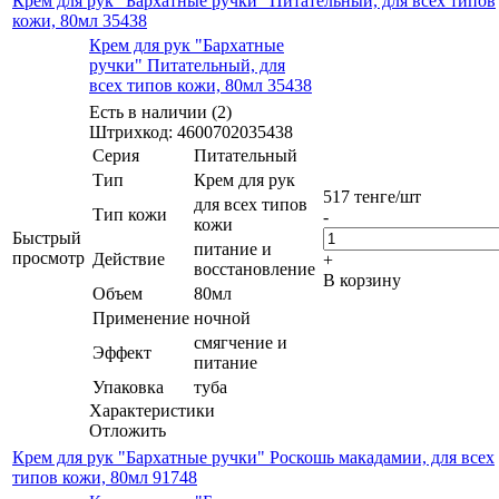
Крем для рук "Бархатные ручки" Питательный, для всех типов
кожи, 80мл 35438
Крем для рук "Бархатные
ручки" Питательный, для
всех типов кожи, 80мл 35438
Есть в наличии (2)
Штрихкод: 4600702035438
Серия
Питательный
Тип
Крем для рук
517
тенге
/шт
для всех типов
Тип кожи
-
кожи
Быстрый
питание и
просмотр
Действие
+
восстановление
В корзину
Объем
80мл
Применение
ночной
смягчение и
Эффект
питание
Упаковка
туба
Характеристики
Отложить
Крем для рук "Бархатные ручки" Роскошь макадамии, для всех
типов кожи, 80мл 91748