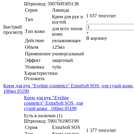
Штрихкод: 5907609305138
Серия
Лаванда
1 037
тенге
/шт
Крем для рук и
Тип
-
ногтей
Быстрый
для всех типов
Тип кожи
просмотр
+
кожи
В корзину
Действие
увлажняющее
Объем
125мл
Применение
универсальный
Эффект
защитный
Упаковка
туба
Характеристики
Отложить
Крем для рук "Eveline cosmetics" ExtraSoft SOS, для сухой кожи 
100мл 05199
Крем для рук "Eveline
cosmetics" ExtraSoft SOS, для
сухой кожи , 100мл 05199
Есть в наличии (1)
Штрихкод: 5901761905199
Серия
ExtraSoft SOS
1 377
тенге
/шт
Тип
Крем для рук