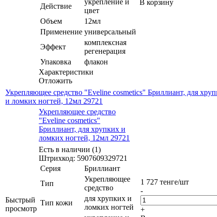
укрепление и
В корзину
Действие
цвет
Объем
12мл
Применение
универсальный
комплексная
Эффект
регенерация
Упаковка
флакон
Характеристики
Отложить
Укрепляющее средство "Eveline cosmetics" Бриллиант, для хру
и ломких ногтей, 12мл 29721
Укрепляющее средство
"Eveline cosmetics"
Бриллиант, для хрупких и
ломких ногтей, 12мл 29721
Есть в наличии (1)
Штрихкод: 5907609329721
Серия
Бриллиант
Укрепляющее
1 727
тенге
/шт
Тип
средство
-
для хрупких и
Быстрый
Тип кожи
ломких ногтей
просмотр
+