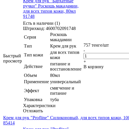
Крем для рук "Бархатные
ручки" Роскошь макадамии,
для всех типов кожи, 80мл
91748
Есть в наличии (1)
Штрихкод: 4600702091748
Роскошь
Серия
макадамии
757
тенге
/шт
Тип
Крем для рук
-
для всех типов
Тип кожи
Быстрый
кожи
просмотр
+
питание и
Действие
В корзину
восстановление
Объем
80мл
Применение
универсальный
смягчение и
Эффект
питание
Упаковка
туба
Характеристики
Отложить
Крем для рук "Profline" Силиконовый, для всех типов кожи, 1
85414