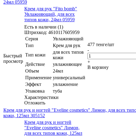
24мл 05959
Крем для рук "Fito bomb"
Увлажняющий, для всех
типов кожи, 24мл 05959
Есть в наличии (1)
Штрихкод: 4610117605959
Серия
Увлажняющий
477
тенге
/шт
Тип
Крем для рук
-
для всех типов
Тип кожи
Быстрый
кожи
просмотр
+
Действие
увлажняющее
В корзину
Объем
24мл
Применение
универсальный
Эффект
увлажнение
Упаковка
туба
Характеристики
Отложить
Крем для рук и ногтей "Eveline cosmetics" Лимон, для всех тип
кожи, 125мл 305152
Крем для рук и ногтей
"Eveline cosmetics" Лимон,
для всех типов кожи, 125мл