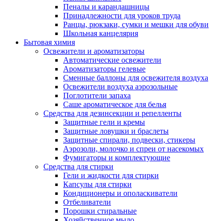
Пеналы и карандашницы
Принадлежности для уроков труда
Ранцы, рюкзаки, сумки и мешки для обуви
Школьная канцелярия
Бытовая химия
Освежители и ароматизаторы
Автоматические освежители
Ароматизаторы гелевые
Сменные баллоны для освежителя воздуха
Освежители воздуха аэрозольные
Поглотители запаха
Саше ароматическое для белья
Средства для дезинсекции и репелленты
Защитные гели и кремы
Защитные ловушки и браслеты
Защитные спирали, подвески, стикеры
Аэрозоли, молочко и спреи от насекомых
Фумигаторы и комплектующие
Средства для стирки
Гели и жидкости для стирки
Капсулы для стирки
Кондиционеры и ополаскиватели
Отбеливатели
Порошки стиральные
Хозяйственное мыло