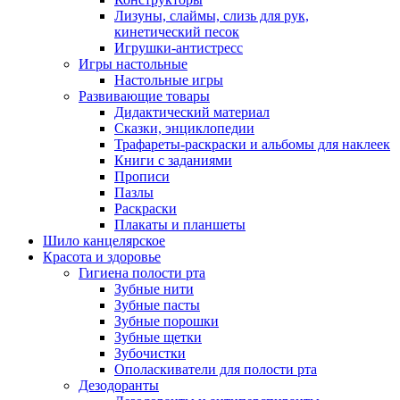
Лизуны, слаймы, слизь для рук,
кинетический песок
Игрушки-антистресс
Игры настольные
Настольные игры
Развивающие товары
Дидактический материал
Сказки, энциклопедии
Трафареты-раскраски и альбомы для наклеек
Книги с заданиями
Прописи
Пазлы
Раскраски
Плакаты и планшеты
Шило канцелярское
Красота и здоровье
Гигиена полости рта
Зубные нити
Зубные пасты
Зубные порошки
Зубные щетки
Зубочистки
Ополаскиватели для полости рта
Дезодоранты