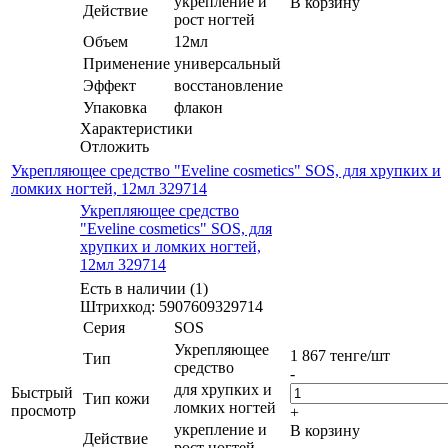
укрепление и
В корзину
Действие
рост ногтей
Объем
12мл
Применение
универсальный
Эффект
восстановление
Упаковка
флакон
Характеристики
Отложить
Укрепляющее средство "Eveline cosmetics" SOS, для хрупких и
ломких ногтей, 12мл 329714
Укрепляющее средство
"Eveline cosmetics" SOS, для
хрупких и ломких ногтей,
12мл 329714
Есть в наличии (1)
Штрихкод: 5907609329714
Серия
SOS
Укрепляющее
1 867
тенге
/шт
Тип
средство
-
для хрупких и
Быстрый
Тип кожи
ломких ногтей
просмотр
+
укрепление и
В корзину
Действие
рост ногтей