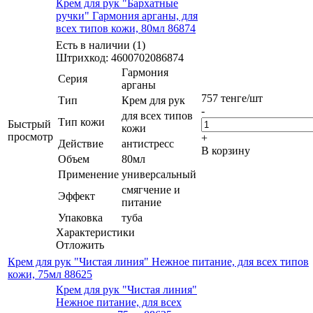
Крем для рук "Бархатные
ручки" Гармония арганы, для
всех типов кожи, 80мл 86874
Есть в наличии (1)
Штрихкод: 4600702086874
Гармония
Серия
арганы
757
тенге
/шт
Тип
Крем для рук
-
для всех типов
Тип кожи
Быстрый
кожи
просмотр
+
Действие
антистресс
В корзину
Объем
80мл
Применение
универсальный
смягчение и
Эффект
питание
Упаковка
туба
Характеристики
Отложить
Крем для рук "Чистая линия" Нежное питание, для всех типов
кожи, 75мл 88625
Крем для рук "Чистая линия"
Нежное питание, для всех