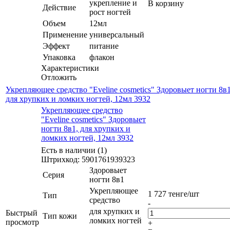
укрепление и
В корзину
Действие
рост ногтей
Объем
12мл
Применение
универсальный
Эффект
питание
Упаковка
флакон
Характеристики
Отложить
Укрепляющее средство "Eveline cosmetics" Здоровыет ногти 8в1
для хрупких и ломких ногтей, 12мл 3932
Укрепляющее средство
"Eveline cosmetics" Здоровыет
ногти 8в1, для хрупких и
ломких ногтей, 12мл 3932
Есть в наличии (1)
Штрихкод: 5901761939323
Здоровыет
Серия
ногти 8в1
Укрепляющее
1 727
тенге
/шт
Тип
средство
-
для хрупких и
Быстрый
Тип кожи
ломких ногтей
просмотр
+