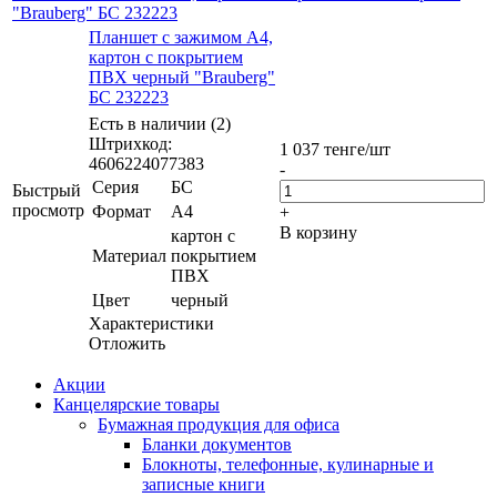
"Brauberg" БС 232223
Планшет с зажимом А4,
картон с покрытием
ПВХ черный "Brauberg"
БС 232223
Есть в наличии (2)
Штрихкод:
1 037
тенге
/шт
4606224077383
-
Серия
БС
Быстрый
просмотр
Формат
А4
+
В корзину
картон с
Материал
покрытием
ПВХ
Цвет
черный
Характеристики
Отложить
Акции
Канцелярские товары
Бумажная продукция для офиса
Бланки документов
Блокноты, телефонные, кулинарные и
записные книги