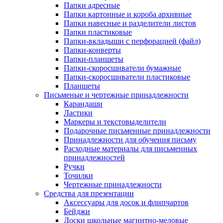
Папки адресные
Папки картонные и короба архивные
Папки навесные и разделители листов
Папки пластиковые
Папки-вкладыши с перфорацией (файл)
Папки-конверты
Папки-планшеты
Папки-скоросшиватели бумажные
Папки-скоросшиватели пластиковые
Планшеты
Письменые и чертежные принадлежности
Карандаши
Ластики
Маркеры и текстовыделители
Подарочные письменные принадлежности
Принадлежности для обучения письму
Расходные материалы для письменных
принадлежностей
Ручки
Точилки
Чертежные принадлежности
Средства для презентации
Аксессуары для досок и флипчартов
Бейджи
Доски школьные магнитно-меловые