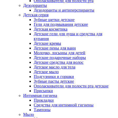
Ополаскиватели для полости рта
Дезодоранты
Дезодоранты и антиперспиранты
Детская серия
Зубные щетки детские
Гели для подмывания детские
Детская косметика
Детские гели для душа и средства для
купания
Детские кремы
Детские пены для ванн
Молочко, лосьоны для детей
Детские подарочные наборы
Детские средства для волос
Детское масло для тела
Детское мыло
Подгузники и горшки
Зубные пасты детские
Ополаскиватели для полости рта детские
Присыпки
Интимная гигиена
Прокладки
Средства для интимной гигиены
Тампоны
Мыло