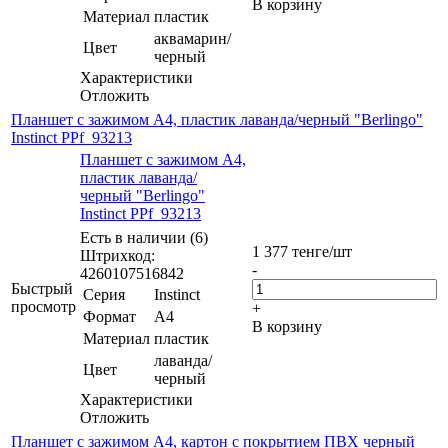
В корзину
Материал
пластик
аквамарин/
Цвет
черный
Характеристики
Отложить
Планшет с зажимом А4, пластик лаванда/черный "Berlingo"
Instinct PPf_93213
Планшет с зажимом А4,
пластик лаванда/
черный "Berlingo"
Instinct PPf_93213
Есть в наличии (6)
1 377
тенге
/шт
Штрихкод:
-
4260107516842
Быстрый
Серия
Instinct
просмотр
+
Формат
А4
В корзину
Материал
пластик
лаванда/
Цвет
черный
Характеристики
Отложить
Планшет с зажимом А4, картон с покрытием ПВХ черный