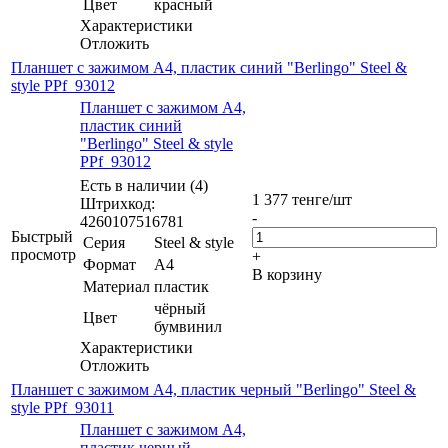
Цвет
красный
Характеристики
Отложить
Планшет с зажимом А4, пластик синий "Berlingo" Steel &
style PPf_93012
Планшет с зажимом А4,
пластик синий
"Berlingo" Steel & style
PPf_93012
Есть в наличии (4)
1 377
тенге
/шт
Штрихкод:
-
4260107516781
Быстрый
Серия
Steel & style
просмотр
+
Формат
А4
В корзину
Материал
пластик
чёрный
Цвет
бумвинил
Характеристики
Отложить
Планшет с зажимом А4, пластик черный "Berlingo" Steel &
style PPf_93011
Планшет с зажимом А4,
пластик черный