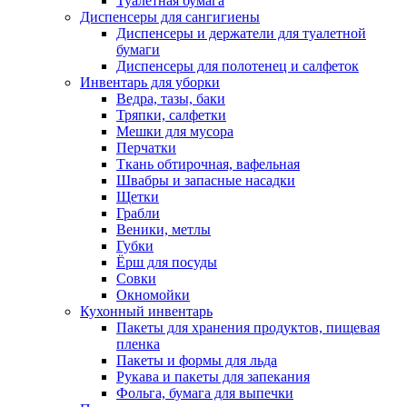
Туалетная бумага
Диспенсеры для сангигиены
Диспенсеры и держатели для туалетной
бумаги
Диспенсеры для полотенец и салфеток
Инвентарь для уборки
Ведра, тазы, баки
Тряпки, салфетки
Мешки для мусора
Перчатки
Ткань обтирочная, вафельная
Швабры и запасные насадки
Щетки
Грабли
Веники, метлы
Губки
Ёрш для посуды
Совки
Окномойки
Кухонный инвентарь
Пакеты для хранения продуктов, пищевая
пленка
Пакеты и формы для льда
Рукава и пакеты для запекания
Фольга, бумага для выпечки