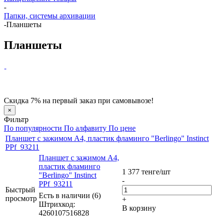
-
Папки, системы архивации
-
Планшеты
Планшеты
Скидка 7% на первый заказ при самовывозе!
×
Фильтр
По популярности
По алфавиту
По цене
Планшет с зажимом А4, пластик фламинго "Berlingo" Instinct
PPf_93211
Планшет с зажимом А4,
пластик фламинго
1 377
тенге
/шт
"Berlingo" Instinct
-
PPf_93211
Быстрый
Есть в наличии (6)
просмотр
+
Штрихкод:
В корзину
4260107516828