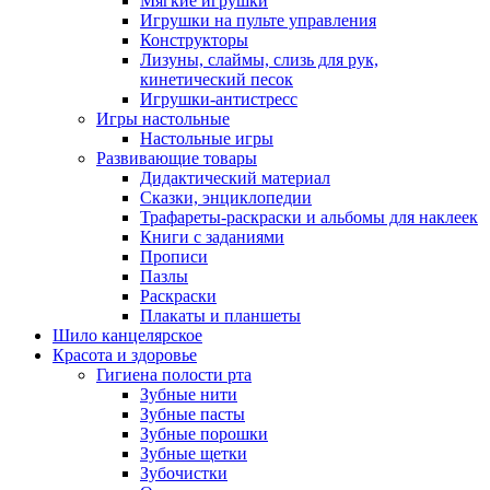
Мягкие игрушки
Игрушки на пульте управления
Конструкторы
Лизуны, слаймы, слизь для рук,
кинетический песок
Игрушки-антистресс
Игры настольные
Настольные игры
Развивающие товары
Дидактический материал
Сказки, энциклопедии
Трафареты-раскраски и альбомы для наклеек
Книги с заданиями
Прописи
Пазлы
Раскраски
Плакаты и планшеты
Шило канцелярское
Красота и здоровье
Гигиена полости рта
Зубные нити
Зубные пасты
Зубные порошки
Зубные щетки
Зубочистки