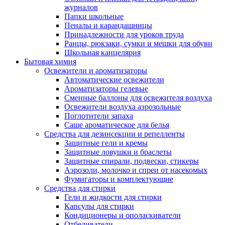
журналов
Папки школьные
Пеналы и карандашницы
Принадлежности для уроков труда
Ранцы, рюкзаки, сумки и мешки для обуви
Школьная канцелярия
Бытовая химия
Освежители и ароматизаторы
Автоматические освежители
Ароматизаторы гелевые
Сменные баллоны для освежителя воздуха
Освежители воздуха аэрозольные
Поглотители запаха
Саше ароматическое для белья
Средства для дезинсекции и репелленты
Защитные гели и кремы
Защитные ловушки и браслеты
Защитные спирали, подвески, стикеры
Аэрозоли, молочко и спреи от насекомых
Фумигаторы и комплектующие
Средства для стирки
Гели и жидкости для стирки
Капсулы для стирки
Кондиционеры и ополаскиватели
Отбеливатели