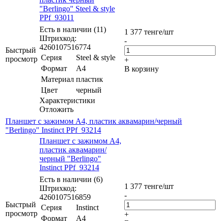
"Berlingo" Steel & style
PPf_93011
Есть в наличии (11)
1 377
тенге
/шт
Штрихкод:
-
4260107516774
Быстрый
Серия
Steel & style
просмотр
+
Формат
А4
В корзину
Материал
пластик
Цвет
черный
Характеристики
Отложить
Планшет с зажимом А4, пластик аквамарин/черный
"Berlingo" Instinct PPf_93214
Планшет с зажимом А4,
пластик аквамарин/
черный "Berlingo"
Instinct PPf_93214
Есть в наличии (6)
1 377
тенге
/шт
Штрихкод:
-
4260107516859
Быстрый
Серия
Instinct
просмотр
+
Формат
А4