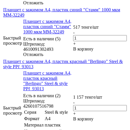
Отложить
Планшет с зажимом А4, пластик синий "Стамм" 1000 мкм
ММ-32249
Планшет с зажимом А4,
пластик синий "Стамм"
517
тенге
/шт
1000 мкм ММ-32249
-
Быстрый
Есть в наличии (5)
просмотр
+
Штрихкод:
В корзину
4610091302493
Отложить
Планшет с зажимом А4, пластик красный "Berlingo" Steel &
style PPf_93013
Планшет с зажимом А4,
пластик красный
"Berlingo" Steel & style
PPf_93013
Есть в наличии (2)
1 157
тенге
/шт
Штрихкод:
-
4260107516798
Быстрый
Серия
Steel & style
просмотр
+
Формат
А4
В корзину
Материал
пластик