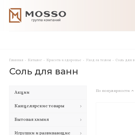
Главная
-
Каталог
-
Красота и здоровье
-
Уход за телом
-
Соль для 
Соль для ванн
По популярности
Акции
Канцелярские товары
Бытовая химия
Игрушки и развивающие