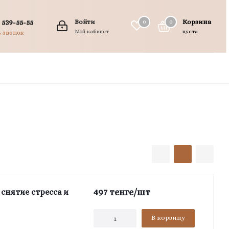
 539-55-55
Войти
Корзина
0
0
0
Мой кабинет
пуста
ь звонок
497
тенге
/шт
 снятие стресса и
В корзину