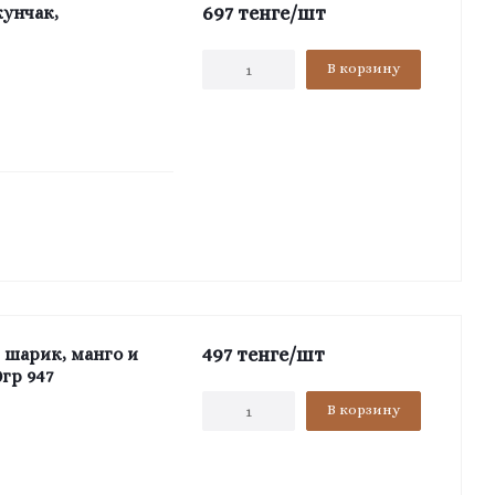
697
тенге
/шт
кунчак,
В корзину
497
тенге
/шт
 шарик, манго и
0гр 947
В корзину