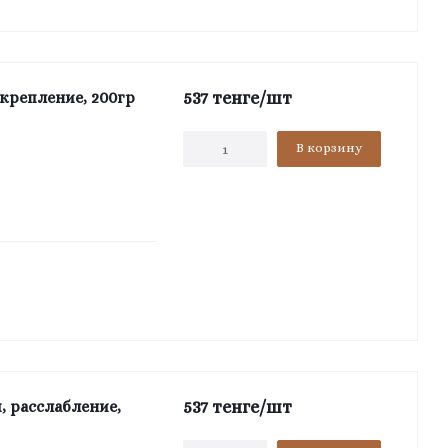
537
тенге
/шт
укрепление, 200гр
В корзину
537
тенге
/шт
, расслабление,