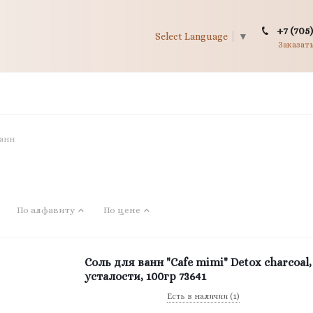
+7 (705)
Select Language
▼
Заказат
ванн
По алфавиту
По цене
Соль для ванн "Cafe mimi" Detox charcoal,
усталости, 100гр 73641
Есть в наличии (1)