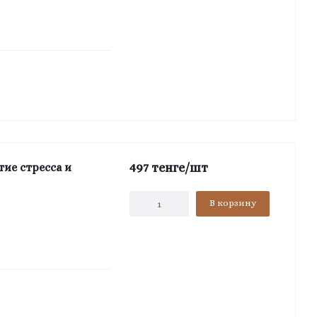
497
тенге
/шт
тие стресса и
В корзину