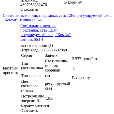
Штрихкод:
В корзину
4607053882476
Отложить
Светильник-ночник подставка, сеть 12Вт, регулируемый свет,
"Комби" Зайчик 663-4
Светильник-ночник
подставка, сеть 12Вт,
регулируемый свет, "Комби"
Зайчик 663-4
Есть в наличии (1)
Штрихкод: 6985883602968
Серия
Зайчик
2 537
тенге
/шт
Светильник-
Тип
-
ночник
светильника
Быстрый
сборный
просмотр
+
Тип цоколя
сеть
В корзину
Цвет
регулируемый
светового
свет
потока
Потребление
12Вт
энергии Вт
Характеристики
Отложить