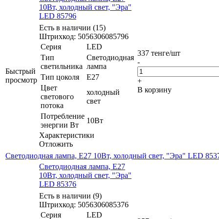
10Вт, холодный свет, "Эра"
LED 85796
Есть в наличии (15)
Штрихкод: 5056306085796
Серия
LED
337
тенге
/шт
Тип
Светодиодная
-
светильника
лампа
Быстрый
Тип цоколя
E27
просмотр
+
Цвет
В корзину
холодный
светового
свет
потока
Потребление
10Вт
энергии Вт
Характеристики
Отложить
Светодиодная лампа, E27 10Вт, холодный свет, "Эра" LED 853
Светодиодная лампа, E27
10Вт, холодный свет, "Эра"
LED 85376
Есть в наличии (9)
Штрихкод: 5056306085376
Серия
LED