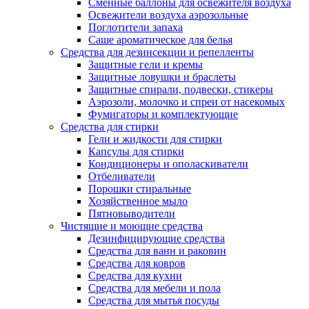
Сменные баллоны для освежителя воздуха
Освежители воздуха аэрозольные
Поглотители запаха
Саше ароматическое для белья
Средства для дезинсекции и репелленты
Защитные гели и кремы
Защитные ловушки и браслеты
Защитные спирали, подвески, стикеры
Аэрозоли, молочко и спреи от насекомых
Фумигаторы и комплектующие
Средства для стирки
Гели и жидкости для стирки
Капсулы для стирки
Кондиционеры и ополаскиватели
Отбеливатели
Порошки стиральные
Хозяйственное мыло
Пятновыводители
Чистящие и моющие средства
Дезинфицирующие средства
Средства для ванн и раковин
Средства для ковров
Средства для кухни
Средства для мебели и пола
Средства для мытья посуды