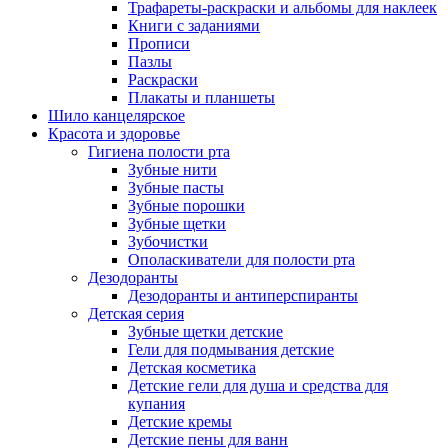
Трафареты-раскраски и альбомы для наклеек
Книги с заданиями
Прописи
Пазлы
Раскраски
Плакаты и планшеты
Шило канцелярское
Красота и здоровье
Гигиена полости рта
Зубные нити
Зубные пасты
Зубные порошки
Зубные щетки
Зубочистки
Ополаскиватели для полости рта
Дезодоранты
Дезодоранты и антиперспиранты
Детская серия
Зубные щетки детские
Гели для подмывания детские
Детская косметика
Детские гели для душа и средства для
купания
Детские кремы
Детские пены для ванн