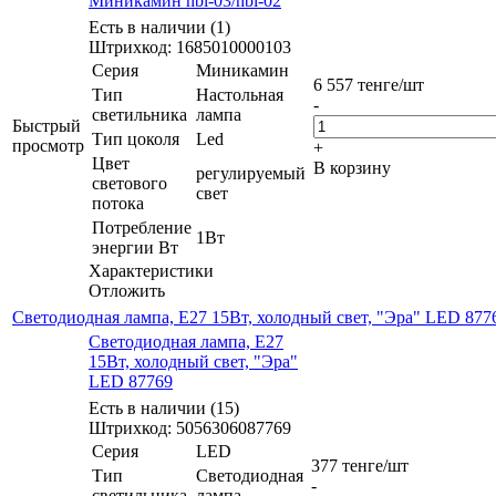
Миникамин hbl-03/hbl-02
Есть в наличии (1)
Штрихкод: 1685010000103
Серия
Миникамин
6 557
тенге
/шт
Тип
Настольная
-
светильника
лампа
Быстрый
Тип цоколя
Led
просмотр
+
Цвет
В корзину
регулируемый
светового
свет
потока
Потребление
1Вт
энергии Вт
Характеристики
Отложить
Светодиодная лампа, E27 15Вт, холодный свет, "Эра" LED 877
Светодиодная лампа, E27
15Вт, холодный свет, "Эра"
LED 87769
Есть в наличии (15)
Штрихкод: 5056306087769
Серия
LED
377
тенге
/шт
Тип
Светодиодная
-
светильника
лампа