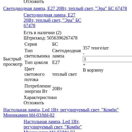
Отложить
Светодиодная лампа, E27 20Вт, теплый свет, "Эра" БС 67478
Светодиодная лампа, E27
20Вт, теплый свет, "Эра" БС
67478
Есть в наличии (2)
Штрихкод: 5056396267478
Серия
БС
357
тенге
/шт
Тип
Светодиодная
-
светильника
лампа
Быстрый
Тип цоколя
E27
просмотр
+
Цвет
В корзину
светового
теплый свет
потока
Потребление
20Вт
энергии Вт
Характеристики
Отложить
Настольная лампа, Led 1Вт, регулируемый свет, "Комби"
Миникамин hbl-03/hbl-02
Настольная лампа, Led 1Вт,
регулируемый свет, "Комби"