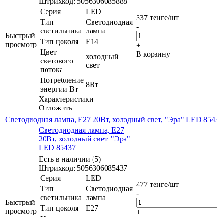
Штрихкод: 5056306085888
Серия
LED
337
тенге
/шт
Тип
Светодиодная
-
светильника
лампа
Быстрый
Тип цоколя
E14
просмотр
+
Цвет
В корзину
холодный
светового
свет
потока
Потребление
8Вт
энергии Вт
Характеристики
Отложить
Светодиодная лампа, E27 20Вт, холодный свет, "Эра" LED 854
Светодиодная лампа, E27
20Вт, холодный свет, "Эра"
LED 85437
Есть в наличии (5)
Штрихкод: 5056306085437
Серия
LED
477
тенге
/шт
Тип
Светодиодная
-
светильника
лампа
Быстрый
Тип цоколя
E27
просмотр
+