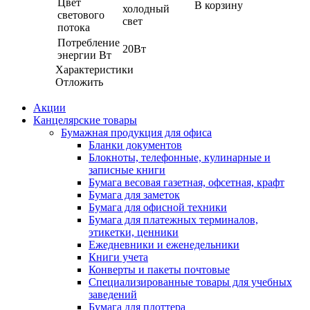
Цвет
В корзину
холодный
светового
свет
потока
Потребление
20Вт
энергии Вт
Характеристики
Отложить
Акции
Канцелярские товары
Бумажная продукция для офиса
Бланки документов
Блокноты, телефонные, кулинарные и
записные книги
Бумага весовая газетная, офсетная, крафт
Бумага для заметок
Бумага для офисной техники
Бумага для платежных терминалов,
этикетки, ценники
Ежедневники и еженедельники
Книги учета
Конверты и пакеты почтовые
Специализированные товары для учебных
заведений
Бумага для плоттера