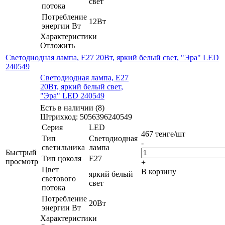
свет
потока
Потребление
12Вт
энергии Вт
Характеристики
Отложить
Светодиодная лампа, E27 20Вт, яркий белый свет, "Эра" LED
240549
Светодиодная лампа, E27
20Вт, яркий белый свет,
"Эра" LED 240549
Есть в наличии (8)
Штрихкод: 5056396240549
Серия
LED
467
тенге
/шт
Тип
Светодиодная
-
светильника
лампа
Быстрый
Тип цоколя
E27
просмотр
+
Цвет
В корзину
яркий белый
светового
свет
потока
Потребление
20Вт
энергии Вт
Характеристики