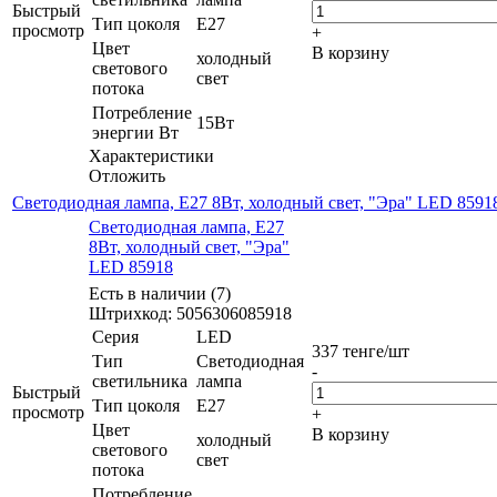
Быстрый
Тип цоколя
E27
просмотр
+
Цвет
В корзину
холодный
светового
свет
потока
Потребление
15Вт
энергии Вт
Характеристики
Отложить
Светодиодная лампа, E27 8Вт, холодный свет, "Эра" LED 8591
Светодиодная лампа, E27
8Вт, холодный свет, "Эра"
LED 85918
Есть в наличии (7)
Штрихкод: 5056306085918
Серия
LED
337
тенге
/шт
Тип
Светодиодная
-
светильника
лампа
Быстрый
Тип цоколя
E27
просмотр
+
Цвет
В корзину
холодный
светового
свет
потока
Потребление