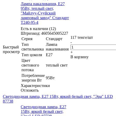
Лампа накаливания, E27
95Вт, теплый свет,
"Майлуу-Сууйский
ламповый завод" Стандарт
Т240-95-4
Есть в наличии (12)
Штрихкод: 4605645005227
117
тенге
/шт
Серия
Стандарт
-
Тип
Лампа
Быстрый
светильника
накаливания
просмотр
+
Тип цоколя
E27
В корзину
Цвет
светового
теплый свет
потока
Потребление
95Вт
энергии Вт
Характеристики
Отложить
Светодиодная лампа, E27 15Вт, яркий белый свет, "Эра" LED
87738
Светодиодная лампа, E27
15Вт, яркий белый свет,