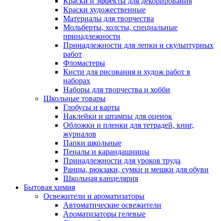
Краски и эффекты для декорирования
Краски художественные
Материалы для творчества
Мольберты, холсты, специальные
принадлежности
Принадлежности для лепки и скульптурных
работ
Фломастеры
Кисти для рисования и худож работ в
наборах
Наборы для творчества и хобби
Школьные товары
Глобусы и карты
Наклейки и штампы для оценок
Обложки и пленки для тетрадей, книг,
журналов
Папки школьные
Пеналы и карандашницы
Принадлежности для уроков труда
Ранцы, рюкзаки, сумки и мешки для обуви
Школьная канцелярия
Бытовая химия
Освежители и ароматизаторы
Автоматические освежители
Ароматизаторы гелевые