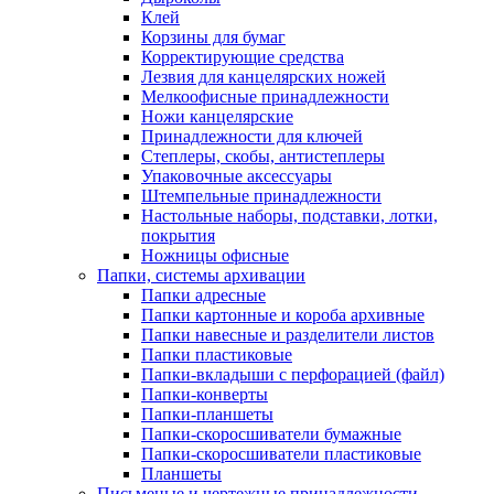
Клей
Корзины для бумаг
Корректирующие средства
Лезвия для канцелярских ножей
Мелкоофисные принадлежности
Ножи канцелярские
Принадлежности для ключей
Степлеры, скобы, антистеплеры
Упаковочные аксессуары
Штемпельные принадлежности
Настольные наборы, подставки, лотки,
покрытия
Ножницы офисные
Папки, системы архивации
Папки адресные
Папки картонные и короба архивные
Папки навесные и разделители листов
Папки пластиковые
Папки-вкладыши с перфорацией (файл)
Папки-конверты
Папки-планшеты
Папки-скоросшиватели бумажные
Папки-скоросшиватели пластиковые
Планшеты
Письменые и чертежные принадлежности