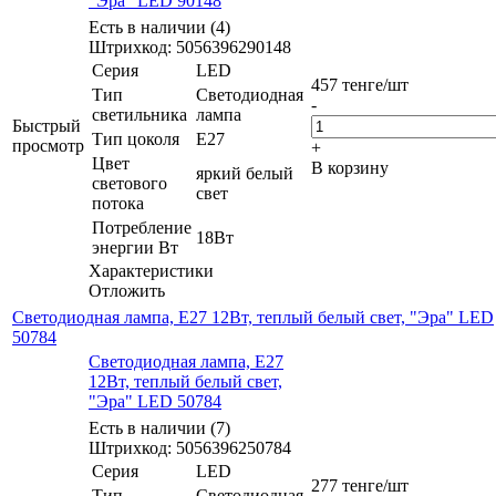
"Эра" LED 90148
Есть в наличии (4)
Штрихкод: 5056396290148
Серия
LED
457
тенге
/шт
Тип
Светодиодная
-
светильника
лампа
Быстрый
Тип цоколя
E27
просмотр
+
Цвет
В корзину
яркий белый
светового
свет
потока
Потребление
18Вт
энергии Вт
Характеристики
Отложить
Светодиодная лампа, E27 12Вт, теплый белый свет, "Эра" LED
50784
Светодиодная лампа, E27
12Вт, теплый белый свет,
"Эра" LED 50784
Есть в наличии (7)
Штрихкод: 5056396250784
Серия
LED
277
тенге
/шт
Тип
Светодиодная