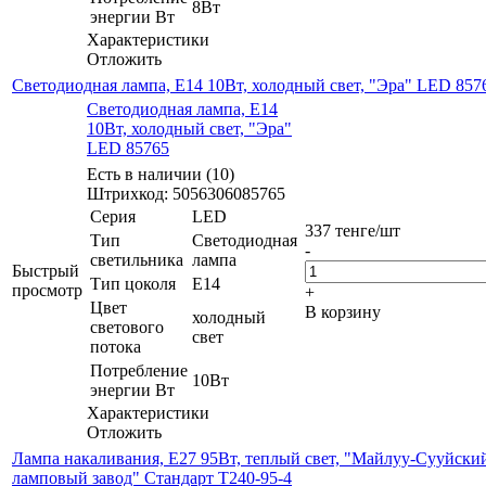
8Вт
энергии Вт
Характеристики
Отложить
Светодиодная лампа, E14 10Вт, холодный свет, "Эра" LED 857
Светодиодная лампа, E14
10Вт, холодный свет, "Эра"
LED 85765
Есть в наличии (10)
Штрихкод: 5056306085765
Серия
LED
337
тенге
/шт
Тип
Светодиодная
-
светильника
лампа
Быстрый
Тип цоколя
E14
просмотр
+
Цвет
В корзину
холодный
светового
свет
потока
Потребление
10Вт
энергии Вт
Характеристики
Отложить
Лампа накаливания, E27 95Вт, теплый свет, "Майлуу-Сууйски
ламповый завод" Стандарт Т240-95-4