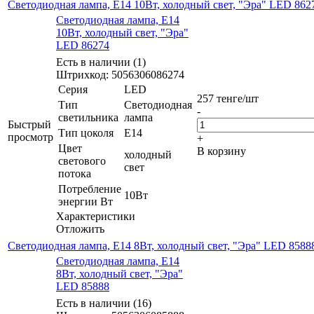
Светодиодная лампа, E14 10Вт, холодный свет, "Эра" LED 862
Светодиодная лампа, E14
10Вт, холодный свет, "Эра"
LED 86274
Есть в наличии (1)
Штрихкод: 5056306086274
Серия
LED
257
тенге
/шт
Тип
Светодиодная
-
светильника
лампа
Быстрый
Тип цоколя
E14
просмотр
+
Цвет
В корзину
холодный
светового
свет
потока
Потребление
10Вт
энергии Вт
Характеристики
Отложить
Светодиодная лампа, E14 8Вт, холодный свет, "Эра" LED 8588
Светодиодная лампа, E14
8Вт, холодный свет, "Эра"
LED 85888
Есть в наличии (16)