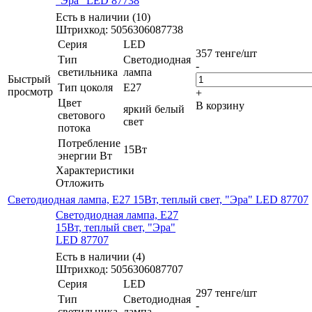
"Эра" LED 87738
Есть в наличии (10)
Штрихкод: 5056306087738
Серия
LED
357
тенге
/шт
Тип
Светодиодная
-
светильника
лампа
Быстрый
Тип цоколя
E27
просмотр
+
Цвет
В корзину
яркий белый
светового
свет
потока
Потребление
15Вт
энергии Вт
Характеристики
Отложить
Светодиодная лампа, E27 15Вт, теплый свет, "Эра" LED 87707
Светодиодная лампа, E27
15Вт, теплый свет, "Эра"
LED 87707
Есть в наличии (4)
Штрихкод: 5056306087707
Серия
LED
297
тенге
/шт
Тип
Светодиодная
-
светильника
лампа