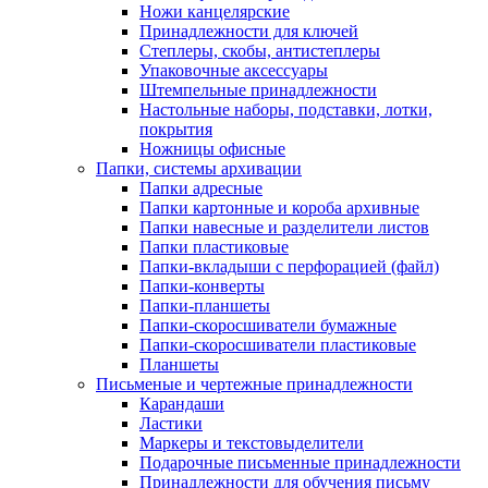
Ножи канцелярские
Принадлежности для ключей
Степлеры, скобы, антистеплеры
Упаковочные аксессуары
Штемпельные принадлежности
Настольные наборы, подставки, лотки,
покрытия
Ножницы офисные
Папки, системы архивации
Папки адресные
Папки картонные и короба архивные
Папки навесные и разделители листов
Папки пластиковые
Папки-вкладыши с перфорацией (файл)
Папки-конверты
Папки-планшеты
Папки-скоросшиватели бумажные
Папки-скоросшиватели пластиковые
Планшеты
Письменые и чертежные принадлежности
Карандаши
Ластики
Маркеры и текстовыделители
Подарочные письменные принадлежности
Принадлежности для обучения письму