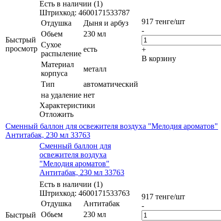
Есть в наличии (1)
Штрихкод: 4600171533787
917
тенге
/шт
Отдушка
Дыня и арбуз
-
Обьем
230 мл
Быстрый
Сухое
просмотр
есть
+
распыление
В корзину
Материал
металл
корпуса
Тип
автоматический
на удаление
нет
Характеристики
Отложить
Сменный баллон для освежителя воздуха "Мелодия ароматов"
Антитабак, 230 мл 33763
Сменный баллон для
освежителя воздуха
"Мелодия ароматов"
Антитабак, 230 мл 33763
Есть в наличии (1)
Штрихкод: 4600171533763
917
тенге
/шт
Отдушка
Антитабак
-
Обьем
230 мл
Быстрый