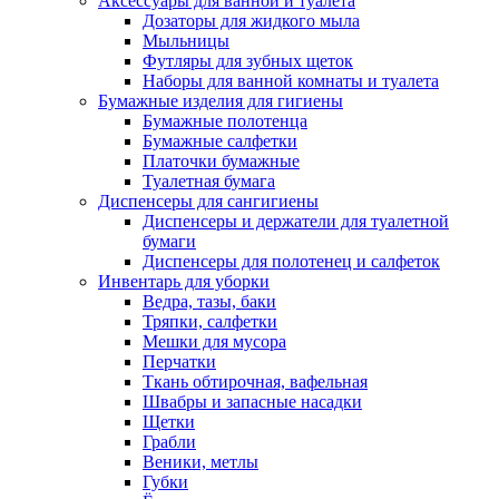
Аксессуары для ванной и туалета
Дозаторы для жидкого мыла
Мыльницы
Футляры для зубных щеток
Наборы для ванной комнаты и туалета
Бумажные изделия для гигиены
Бумажные полотенца
Бумажные салфетки
Платочки бумажные
Туалетная бумага
Диспенсеры для сангигиены
Диспенсеры и держатели для туалетной
бумаги
Диспенсеры для полотенец и салфеток
Инвентарь для уборки
Ведра, тазы, баки
Тряпки, салфетки
Мешки для мусора
Перчатки
Ткань обтирочная, вафельная
Швабры и запасные насадки
Щетки
Грабли
Веники, метлы
Губки