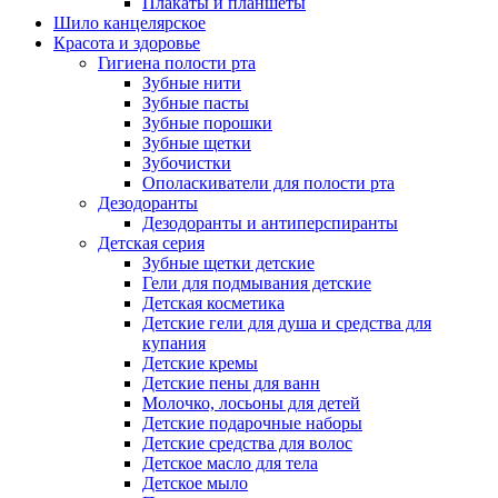
Плакаты и планшеты
Шило канцелярское
Красота и здоровье
Гигиена полости рта
Зубные нити
Зубные пасты
Зубные порошки
Зубные щетки
Зубочистки
Ополаскиватели для полости рта
Дезодоранты
Дезодоранты и антиперспиранты
Детская серия
Зубные щетки детские
Гели для подмывания детские
Детская косметика
Детские гели для душа и средства для
купания
Детские кремы
Детские пены для ванн
Молочко, лосьоны для детей
Детские подарочные наборы
Детские средства для волос
Детское масло для тела
Детское мыло