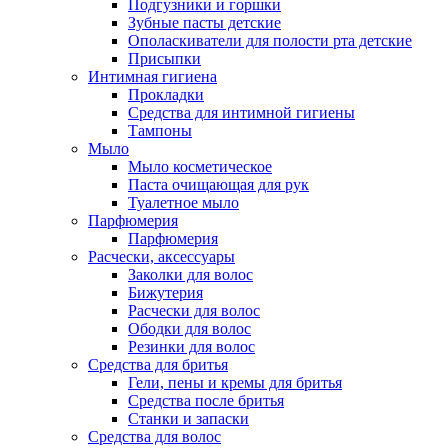
Подгузники и горшки
Зубные пасты детские
Ополаскиватели для полости рта детские
Присыпки
Интимная гигиена
Прокладки
Средства для интимной гигиены
Тампоны
Мыло
Мыло косметическое
Паста очищающая для рук
Туалетное мыло
Парфюмерия
Парфюмерия
Расчески, аксессуары
Заколки для волос
Бижутерия
Расчески для волос
Ободки для волос
Резинки для волос
Средства для бритья
Гели, пены и кремы для бритья
Средства после бритья
Станки и запаски
Средства для волос