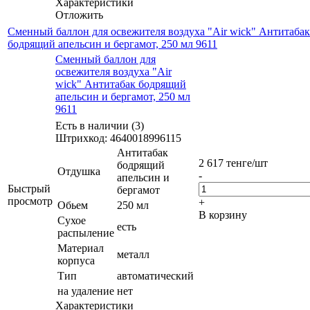
Характеристики
Отложить
Сменный баллон для освежителя воздуха "Air wick" Антитабак
бодрящий апельсин и бергамот, 250 мл 9611
Сменный баллон для
освежителя воздуха "Air
wick" Антитабак бодрящий
апельсин и бергамот, 250 мл
9611
Есть в наличии (3)
Штрихкод: 4640018996115
Антитабак
2 617
тенге
/шт
бодрящий
Отдушка
-
апельсин и
Быстрый
бергамот
просмотр
+
Обьем
250 мл
В корзину
Сухое
есть
распыление
Материал
металл
корпуса
Тип
автоматический
на удаление
нет
Характеристики