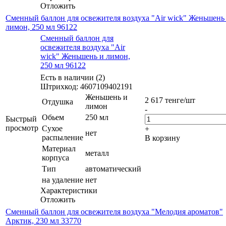
Отложить
Сменный баллон для освежителя воздуха "Air wick" Женьшень
лимон, 250 мл 96122
Сменный баллон для
освежителя воздуха "Air
wick" Женьшень и лимон,
250 мл 96122
Есть в наличии (2)
Штрихкод: 4607109402191
Женьшень и
2 617
тенге
/шт
Отдушка
лимон
-
Обьем
250 мл
Быстрый
просмотр
Сухое
+
нет
распыление
В корзину
Материал
металл
корпуса
Тип
автоматический
на удаление
нет
Характеристики
Отложить
Сменный баллон для освежителя воздуха "Мелодия ароматов"
Арктик, 230 мл 33770