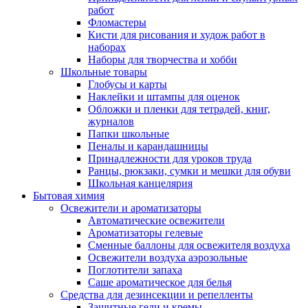
работ
Фломастеры
Кисти для рисования и худож работ в
наборах
Наборы для творчества и хобби
Школьные товары
Глобусы и карты
Наклейки и штампы для оценок
Обложки и пленки для тетрадей, книг,
журналов
Папки школьные
Пеналы и карандашницы
Принадлежности для уроков труда
Ранцы, рюкзаки, сумки и мешки для обуви
Школьная канцелярия
Бытовая химия
Освежители и ароматизаторы
Автоматические освежители
Ароматизаторы гелевые
Сменные баллоны для освежителя воздуха
Освежители воздуха аэрозольные
Поглотители запаха
Саше ароматическое для белья
Средства для дезинсекции и репелленты
Защитные гели и кремы