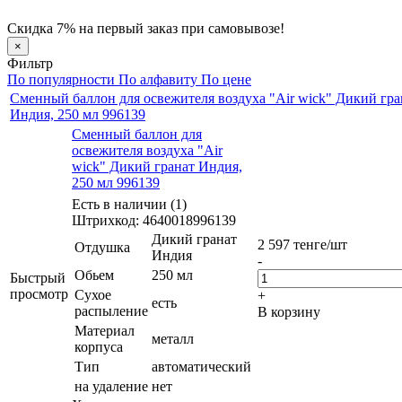
Скидка 7% на первый заказ при самовывозе!
×
Фильтр
По популярности
По алфавиту
По цене
Сменный баллон для освежителя воздуха "Air wick" Дикий гра
Индия, 250 мл 996139
Сменный баллон для
освежителя воздуха "Air
wick" Дикий гранат Индия,
250 мл 996139
Есть в наличии (1)
Штрихкод: 4640018996139
Дикий гранат
2 597
тенге
/шт
Отдушка
Индия
-
Обьем
250 мл
Быстрый
просмотр
Сухое
+
есть
распыление
В корзину
Материал
металл
корпуса
Тип
автоматический
на удаление
нет