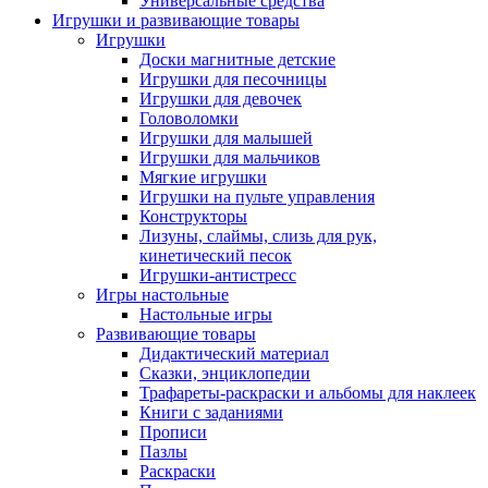
Универсальные средства
Игрушки и развивающие товары
Игрушки
Доски магнитные детские
Игрушки для песочницы
Игрушки для девочек
Головоломки
Игрушки для малышей
Игрушки для мальчиков
Мягкие игрушки
Игрушки на пульте управления
Конструкторы
Лизуны, слаймы, слизь для рук,
кинетический песок
Игрушки-антистресс
Игры настольные
Настольные игры
Развивающие товары
Дидактический материал
Сказки, энциклопедии
Трафареты-раскраски и альбомы для наклеек
Книги с заданиями
Прописи
Пазлы
Раскраски