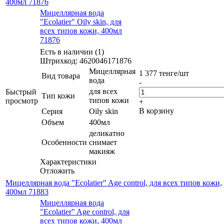
400мл 71876
Мицеллярная вода
"Ecolatier" Oily skin, для
всех типов кожи, 400мл
71876
Есть в наличии (1)
Штрихкод: 4620046171876
Мицеллярная
1 377
тенге
/шт
Вид товара
вода
-
для всех
Быстрый
Тип кожи
типов кожи
просмотр
+
В корзину
Серия
Oily skin
Объем
400мл
деликатно
Особенности
снимает
макияж
Характеристики
Отложить
Мицеллярная вода "Ecolatier" Age control, для всех типов кожи,
400мл 71883
Мицеллярная вода
"Ecolatier" Age control, для
всех типов кожи, 400мл