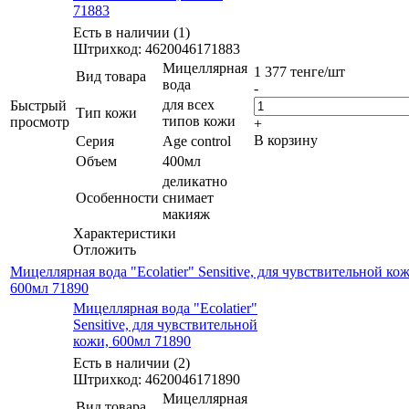
71883
Есть в наличии (1)
Штрихкод: 4620046171883
Мицеллярная
1 377
тенге
/шт
Вид товара
вода
-
для всех
Быстрый
Тип кожи
типов кожи
просмотр
+
В корзину
Серия
Age control
Объем
400мл
деликатно
Особенности
снимает
макияж
Характеристики
Отложить
Мицеллярная вода "Ecolatier" Sensitive, для чувствительной кож
600мл 71890
Мицеллярная вода "Ecolatier"
Sensitive, для чувствительной
кожи, 600мл 71890
Есть в наличии (2)
Штрихкод: 4620046171890
Мицеллярная
Вид товара