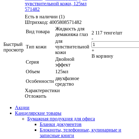
чувствительной кожи, 125мл
571482
Есть в наличии (1)
Штрихкод: 4005808571482
Жидкость для
Вид товара
2 117
тенге
/шт
демакияжа глаз
-
для
Быстрый
Тип кожи
чувствительной
просмотр
+
кожи
В корзину
Двойной
Серия
эффект
Объем
125мл
двухфазное
Особенности
средство
Характеристики
Отложить
Акции
Канцелярские товары
Бумажная продукция для офиса
Бланки документов
Блокноты, телефонные, кулинарные и
записные книги