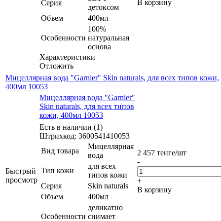
В корзину
Серия
детоксом
Объем
400мл
100%
Особенности
натуральная
основа
Характеристики
Отложить
Мицеллярная вода "Garnier" Skin naturals, для всех типов кожи,
400мл 10053
Мицеллярная вода "Garnier"
Skin naturals, для всех типов
кожи, 400мл 10053
Есть в наличии (1)
Штрихкод: 3600541410053
Мицеллярная
Вид товара
2 457
тенге
/шт
вода
-
для всех
Тип кожи
Быстрый
типов кожи
просмотр
+
Серия
Skin naturals
В корзину
Объем
400мл
деликатно
Особенности
снимает