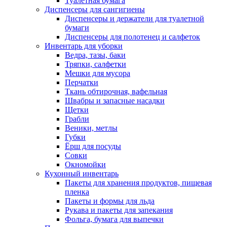
Туалетная бумага
Диспенсеры для сангигиены
Диспенсеры и держатели для туалетной
бумаги
Диспенсеры для полотенец и салфеток
Инвентарь для уборки
Ведра, тазы, баки
Тряпки, салфетки
Мешки для мусора
Перчатки
Ткань обтирочная, вафельная
Швабры и запасные насадки
Щетки
Грабли
Веники, метлы
Губки
Ёрш для посуды
Совки
Окномойки
Кухонный инвентарь
Пакеты для хранения продуктов, пищевая
пленка
Пакеты и формы для льда
Рукава и пакеты для запекания
Фольга, бумага для выпечки