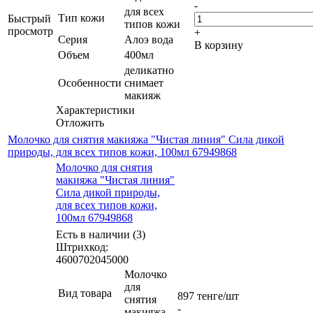
-
для всех
Тип кожи
Быстрый
типов кожи
просмотр
+
Серия
Алоэ вода
В корзину
Объем
400мл
деликатно
Особенности
снимает
макияж
Характеристики
Отложить
Молочко для снятия макияжа "Чистая линия" Сила дикой
природы, для всех типов кожи, 100мл 67949868
Молочко для снятия
макияжа "Чистая линия"
Сила дикой природы,
для всех типов кожи,
100мл 67949868
Есть в наличии (3)
Штрихкод:
4600702045000
Молочко
для
Вид товара
897
тенге
/шт
снятия
-
макияжа