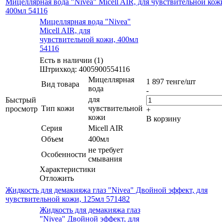
Мицеллярная вода "Nivea" Micell AIR, для чувствительной кож
400мл 54116
Мицеллярная вода "Nivea"
Micell AIR, для
чувствительной кожи, 400мл
54116
Есть в наличии (1)
Штрихкод: 4005900554116
Мицеллярная
1 897
тенге
/шт
Вид товара
вода
-
для
Быстрый
Тип кожи
чувствительной
просмотр
+
кожи
В корзину
Серия
Micell AIR
Объем
400мл
не требует
Особенности
смывания
Характеристики
Отложить
Жидкость для демакияжа глаз "Nivea" Двойной эффект, для
чувствительной кожи, 125мл 571482
Жидкость для демакияжа глаз
"Nivea" Двойной эффект, для