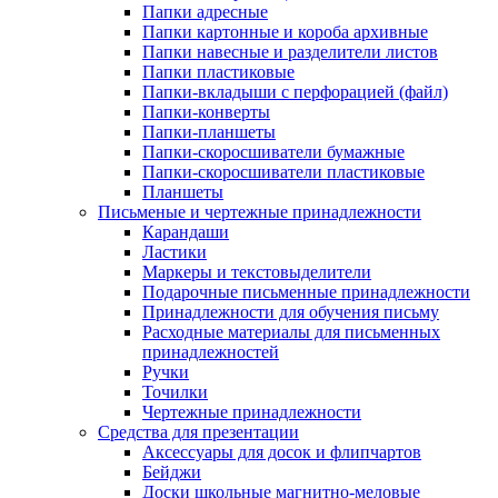
Папки адресные
Папки картонные и короба архивные
Папки навесные и разделители листов
Папки пластиковые
Папки-вкладыши с перфорацией (файл)
Папки-конверты
Папки-планшеты
Папки-скоросшиватели бумажные
Папки-скоросшиватели пластиковые
Планшеты
Письменые и чертежные принадлежности
Карандаши
Ластики
Маркеры и текстовыделители
Подарочные письменные принадлежности
Принадлежности для обучения письму
Расходные материалы для письменных
принадлежностей
Ручки
Точилки
Чертежные принадлежности
Средства для презентации
Аксессуары для досок и флипчартов
Бейджи
Доски школьные магнитно-меловые