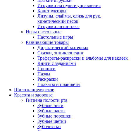
Мягкие игрушки
Игрушки на пульте управления
Конструкторы
Лизуны, слаймы, слизь для рук,
кинетический песок
Игрушки-антистресс
Игры настольные
Настольные игры
Развивающие товары
Дидактический материал
Сказки, энциклопедии
Трафареты-раскраски и альбомы для наклеек
Книги с заданиями
Прописи
Пазлы
Раскраски
Плакаты и планшеты
Шило канцелярское
Красота и здоровье
Гигиена полости рта
Зубные нити
Зубные пасты
Зубные порошки
Зубные щетки
Зубочистки