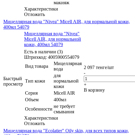
макияж
Характеристики
Отложить
Мицеллярная вода "Nivea" Micell AIR, для нормальной кожи,
400мл 54079
Мицеллярная вода "Nivea"
Micell AIR, для нормальной
кожи, 400мл 54079
Есть в наличии (3)
Штрихкод: 4005900554079
Мицеллярная
Вид товара
2 097
тенге
/шт
вода
-
для
Быстрый
Тип кожи
нормальной
просмотр
+
кожи
В корзину
Серия
Micell AIR
Объем
400мл
не требует
Особенности
смывания
Характеристики
Отложить
Мицеллярная вода "Ecolatier" Oily skin, для всех типов кожи,