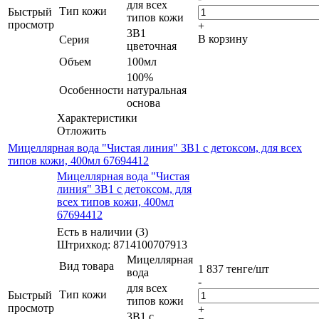
для всех
Тип кожи
Быстрый
типов кожи
просмотр
+
3В1
В корзину
Серия
цветочная
Объем
100мл
100%
Особенности
натуральная
основа
Характеристики
Отложить
Мицеллярная вода "Чистая линия" 3В1 с детоксом, для всех
типов кожи, 400мл 67694412
Мицеллярная вода "Чистая
линия" 3В1 с детоксом, для
всех типов кожи, 400мл
67694412
Есть в наличии (3)
Штрихкод: 8714100707913
Мицеллярная
Вид товара
1 837
тенге
/шт
вода
-
для всех
Тип кожи
Быстрый
типов кожи
просмотр
+
3В1 с