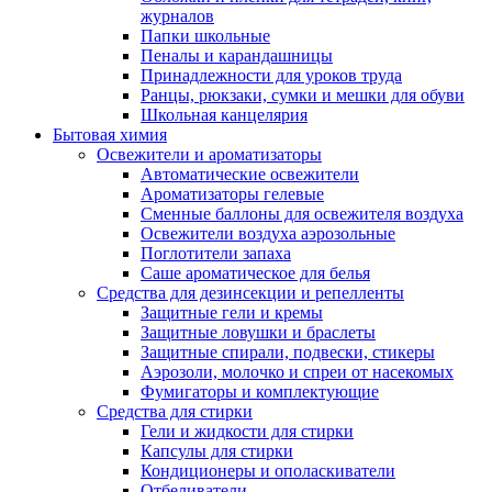
журналов
Папки школьные
Пеналы и карандашницы
Принадлежности для уроков труда
Ранцы, рюкзаки, сумки и мешки для обуви
Школьная канцелярия
Бытовая химия
Освежители и ароматизаторы
Автоматические освежители
Ароматизаторы гелевые
Сменные баллоны для освежителя воздуха
Освежители воздуха аэрозольные
Поглотители запаха
Саше ароматическое для белья
Средства для дезинсекции и репелленты
Защитные гели и кремы
Защитные ловушки и браслеты
Защитные спирали, подвески, стикеры
Аэрозоли, молочко и спреи от насекомых
Фумигаторы и комплектующие
Средства для стирки
Гели и жидкости для стирки
Капсулы для стирки
Кондиционеры и ополаскиватели
Отбеливатели