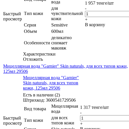
вода
1 957
тенге
/шт
для
-
Тип кожи
чувствительной
Быстрый
кожи
просмотр
+
В корзину
Серия
Sensitive
Объем
600мл
деликатно
Особенности
снимает
макияж
Характеристики
Отложить
Мицеллярная вода "Garnier" Skin naturals, для всех типов кожи,
125мл 29506
Мицеллярная вода "Garnier"
Skin naturals, для всех типов
кожи, 125мл 29506
Есть в наличии (2)
Штрихкод: 3600541729506
Мицеллярная
1 317
тенге
/шт
Вид товара
вода
-
для всех
Быстрый
Тип кожи
типов кожи
просмотр
+
В корзину