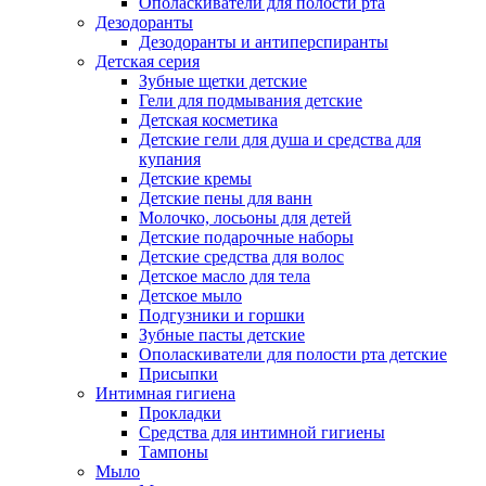
Ополаскиватели для полости рта
Дезодоранты
Дезодоранты и антиперспиранты
Детская серия
Зубные щетки детские
Гели для подмывания детские
Детская косметика
Детские гели для душа и средства для
купания
Детские кремы
Детские пены для ванн
Молочко, лосьоны для детей
Детские подарочные наборы
Детские средства для волос
Детское масло для тела
Детское мыло
Подгузники и горшки
Зубные пасты детские
Ополаскиватели для полости рта детские
Присыпки
Интимная гигиена
Прокладки
Средства для интимной гигиены
Тампоны
Мыло