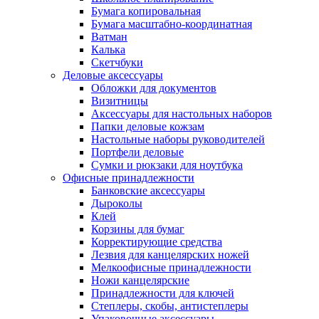
Бумага копировальная
Бумага масштабно-координатная
Ватман
Калька
Скетчбуки
Деловые аксессуары
Обложки для документов
Визитницы
Аксессуары для настольных наборов
Папки деловые кожзам
Настольные наборы руководителей
Портфели деловые
Сумки и рюкзаки для ноутбука
Офисные принадлежности
Банковские аксессуары
Дыроколы
Клей
Корзины для бумаг
Корректирующие средства
Лезвия для канцелярских ножей
Мелкоофисные принадлежности
Ножи канцелярские
Принадлежности для ключей
Степлеры, скобы, антистеплеры
Упаковочные аксессуары