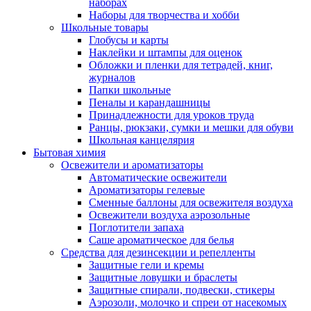
наборах
Наборы для творчества и хобби
Школьные товары
Глобусы и карты
Наклейки и штампы для оценок
Обложки и пленки для тетрадей, книг,
журналов
Папки школьные
Пеналы и карандашницы
Принадлежности для уроков труда
Ранцы, рюкзаки, сумки и мешки для обуви
Школьная канцелярия
Бытовая химия
Освежители и ароматизаторы
Автоматические освежители
Ароматизаторы гелевые
Сменные баллоны для освежителя воздуха
Освежители воздуха аэрозольные
Поглотители запаха
Саше ароматическое для белья
Средства для дезинсекции и репелленты
Защитные гели и кремы
Защитные ловушки и браслеты
Защитные спирали, подвески, стикеры
Аэрозоли, молочко и спреи от насекомых