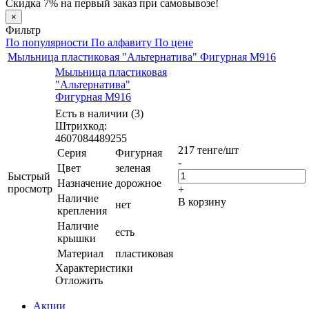
Скидка 7% на первый заказ при самовывозе!
×
Фильтр
По популярности
По алфавиту
По цене
Мыльница пластиковая "Альтернатива" Фигурная М916
Мыльница пластиковая
"Альтернатива"
Фигурная М916
Есть в наличии (3)
Штрихкод:
4607084489255
217
тенге
/шт
Серия
Фигурная
-
Цвет
зеленая
Быстрый
Назначение
дорожное
просмотр
+
Наличие
В корзину
нет
крепления
Наличие
есть
крышки
Материал
пластиковая
Характеристики
Отложить
Акции