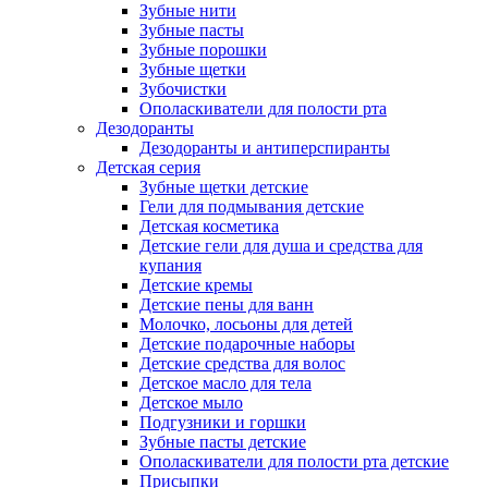
Зубные нити
Зубные пасты
Зубные порошки
Зубные щетки
Зубочистки
Ополаскиватели для полости рта
Дезодоранты
Дезодоранты и антиперспиранты
Детская серия
Зубные щетки детские
Гели для подмывания детские
Детская косметика
Детские гели для душа и средства для
купания
Детские кремы
Детские пены для ванн
Молочко, лосьоны для детей
Детские подарочные наборы
Детские средства для волос
Детское масло для тела
Детское мыло
Подгузники и горшки
Зубные пасты детские
Ополаскиватели для полости рта детские
Присыпки