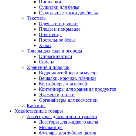
Прищепки
Сушилки для белья
Гладильные доски для белья
Текстиль
Одеяла и подушки
Пледы и покрывала
Полотенца
Постельное белье
Халат
Товары для сада и огорода
Опрыскиватели
Семена
Хранение и порядок
Ведро-контейнер для мусора
Вешалки, крючки, плечики
Контейнеры для вещей
Контейнеры для хранения продуктов
Этажерки, полки
Органайзеры для косметики
Картины
Хозяйственные товары
Аксессуары для ванной и туалета
Дозаторы для жидкого мыла
Мыльницы
Футляры для зубных щеток