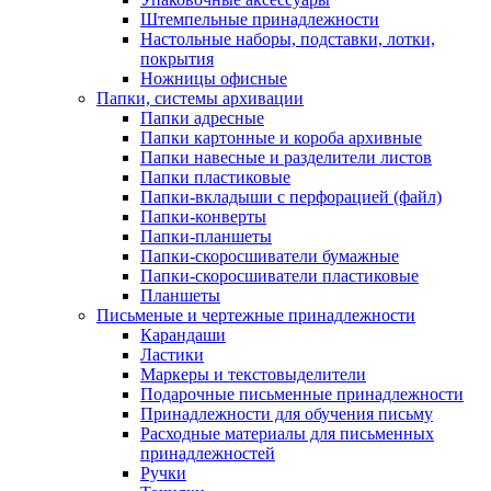
Штемпельные принадлежности
Настольные наборы, подставки, лотки,
покрытия
Ножницы офисные
Папки, системы архивации
Папки адресные
Папки картонные и короба архивные
Папки навесные и разделители листов
Папки пластиковые
Папки-вкладыши с перфорацией (файл)
Папки-конверты
Папки-планшеты
Папки-скоросшиватели бумажные
Папки-скоросшиватели пластиковые
Планшеты
Письменые и чертежные принадлежности
Карандаши
Ластики
Маркеры и текстовыделители
Подарочные письменные принадлежности
Принадлежности для обучения письму
Расходные материалы для письменных
принадлежностей
Ручки