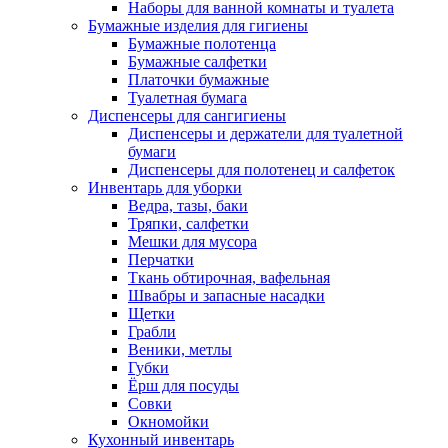
Наборы для ванной комнаты и туалета
Бумажные изделия для гигиены
Бумажные полотенца
Бумажные салфетки
Платочки бумажные
Туалетная бумага
Диспенсеры для сангигиены
Диспенсеры и держатели для туалетной
бумаги
Диспенсеры для полотенец и салфеток
Инвентарь для уборки
Ведра, тазы, баки
Тряпки, салфетки
Мешки для мусора
Перчатки
Ткань обтирочная, вафельная
Швабры и запасные насадки
Щетки
Грабли
Веники, метлы
Губки
Ёрш для посуды
Совки
Окномойки
Кухонный инвентарь