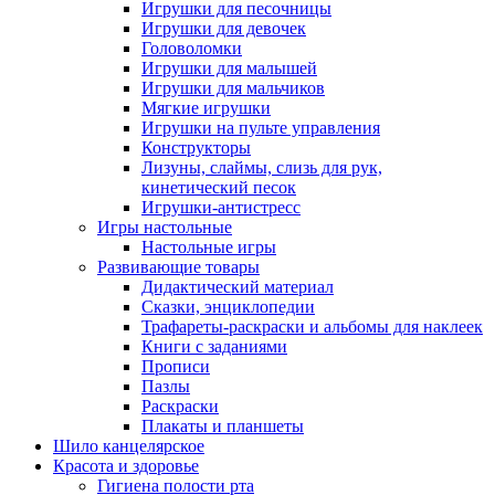
Игрушки для песочницы
Игрушки для девочек
Головоломки
Игрушки для малышей
Игрушки для мальчиков
Мягкие игрушки
Игрушки на пульте управления
Конструкторы
Лизуны, слаймы, слизь для рук,
кинетический песок
Игрушки-антистресс
Игры настольные
Настольные игры
Развивающие товары
Дидактический материал
Сказки, энциклопедии
Трафареты-раскраски и альбомы для наклеек
Книги с заданиями
Прописи
Пазлы
Раскраски
Плакаты и планшеты
Шило канцелярское
Красота и здоровье
Гигиена полости рта