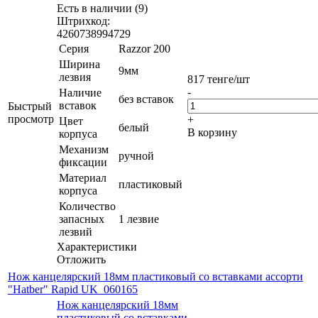
Есть в наличии (9)
Штрихкод:
4260738994729
Серия
Razzor 200
Ширина
9мм
лезвия
817
тенге
/шт
-
Наличие
без вставок
вставок
Быстрый
просмотр
+
Цвет
белый
В корзину
корпуса
Механизм
ручной
фиксации
Материал
пластиковый
корпуса
Количество
запасных
1 лезвие
лезвий
Характеристики
Отложить
Нож канцелярский 18мм пластиковый со вставками ассорти
"Hatber" Rapid UK_060165
Нож канцелярский 18мм
пластиковый со вставками