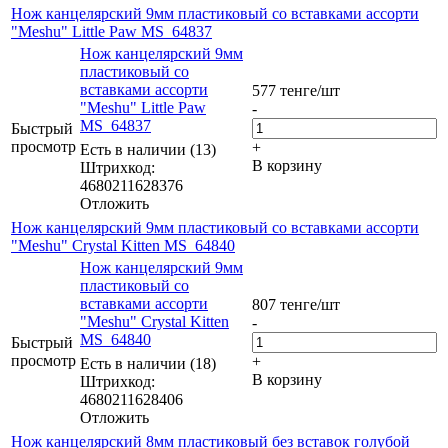
Нож канцелярский 9мм пластиковый со вставками ассорти
"Meshu" Little Paw MS_64837
Нож канцелярский 9мм
пластиковый со
вставками ассорти
577
тенге
/шт
"Meshu" Little Paw
-
MS_64837
Быстрый
просмотр
+
Есть в наличии (13)
В корзину
Штрихкод:
4680211628376
Отложить
Нож канцелярский 9мм пластиковый со вставками ассорти
"Meshu" Crystal Kitten MS_64840
Нож канцелярский 9мм
пластиковый со
вставками ассорти
807
тенге
/шт
"Meshu" Crystal Kitten
-
MS_64840
Быстрый
просмотр
+
Есть в наличии (18)
В корзину
Штрихкод:
4680211628406
Отложить
Нож канцелярский 8мм пластиковый без вставок голубой