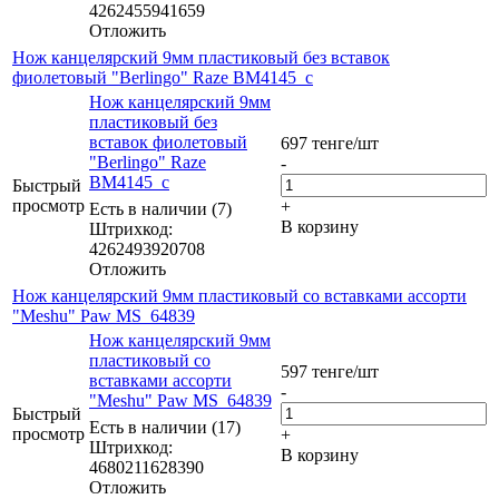
4262455941659
Отложить
Нож канцелярский 9мм пластиковый без вставок
фиолетовый "Berlingo" Raze BM4145_c
Нож канцелярский 9мм
пластиковый без
вставок фиолетовый
697
тенге
/шт
"Berlingo" Raze
-
BM4145_c
Быстрый
просмотр
+
Есть в наличии (7)
В корзину
Штрихкод:
4262493920708
Отложить
Нож канцелярский 9мм пластиковый со вставками ассорти
"Meshu" Paw MS_64839
Нож канцелярский 9мм
пластиковый со
597
тенге
/шт
вставками ассорти
-
"Meshu" Paw MS_64839
Быстрый
Есть в наличии (17)
просмотр
+
Штрихкод:
В корзину
4680211628390
Отложить