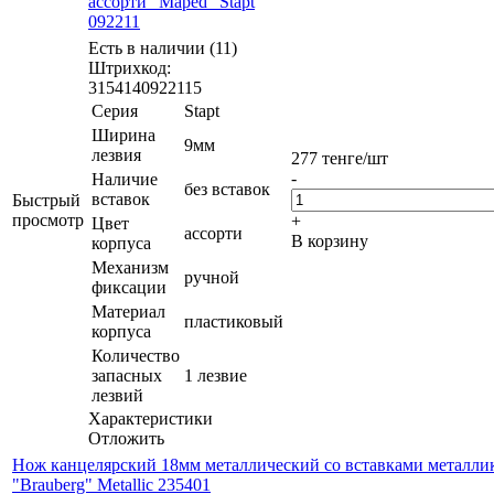
ассорти "Maped" Stapt
092211
Есть в наличии (11)
Штрихкод:
3154140922115
Серия
Stapt
Ширина
9мм
лезвия
277
тенге
/шт
-
Наличие
без вставок
вставок
Быстрый
просмотр
+
Цвет
ассорти
В корзину
корпуса
Механизм
ручной
фиксации
Материал
пластиковый
корпуса
Количество
запасных
1 лезвие
лезвий
Характеристики
Отложить
Нож канцелярский 18мм металлический со вставками металли
"Brauberg" Metallic 235401