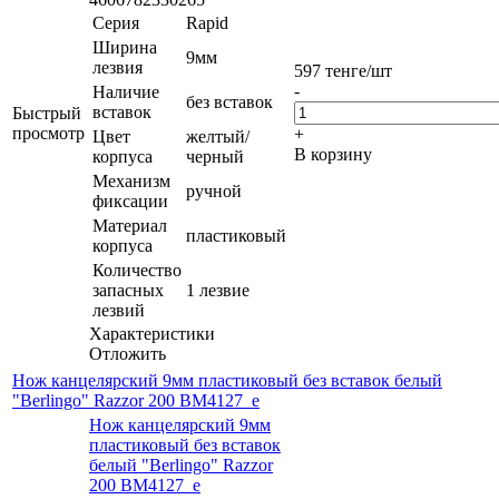
Серия
Rapid
Ширина
9мм
лезвия
597
тенге
/шт
-
Наличие
без вставок
вставок
Быстрый
просмотр
+
Цвет
желтый/
В корзину
корпуса
черный
Механизм
ручной
фиксации
Материал
пластиковый
корпуса
Количество
запасных
1 лезвие
лезвий
Характеристики
Отложить
Нож канцелярский 9мм пластиковый без вставок белый
"Berlingo" Razzor 200 BM4127_е
Нож канцелярский 9мм
пластиковый без вставок
белый "Berlingo" Razzor
200 BM4127_е