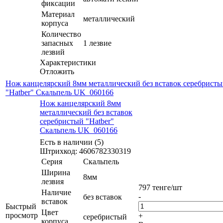
фиксации
Материал
металлический
корпуса
Количество
запасных
1 лезвие
лезвий
Характеристики
Отложить
Нож канцелярский 8мм металлический без вставок серебрист
"Hatber" Скальпель UK_060166
Нож канцелярский 8мм
металлический без вставок
серебристый "Hatber"
Скальпель UK_060166
Есть в наличии (5)
Штрихкод: 4606782330319
Серия
Скальпель
Ширина
8мм
лезвия
797
тенге
/шт
Наличие
-
без вставок
вставок
Быстрый
Цвет
просмотр
+
серебристый
корпуса