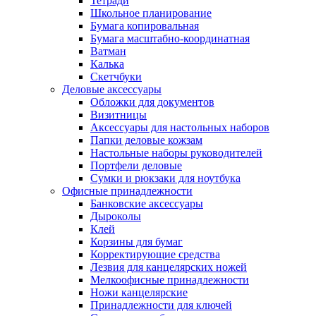
Тетради
Школьное планирование
Бумага копировальная
Бумага масштабно-координатная
Ватман
Калька
Скетчбуки
Деловые аксессуары
Обложки для документов
Визитницы
Аксессуары для настольных наборов
Папки деловые кожзам
Настольные наборы руководителей
Портфели деловые
Сумки и рюкзаки для ноутбука
Офисные принадлежности
Банковские аксессуары
Дыроколы
Клей
Корзины для бумаг
Корректирующие средства
Лезвия для канцелярских ножей
Мелкоофисные принадлежности
Ножи канцелярские
Принадлежности для ключей