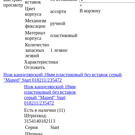
вставок
просмотр
+
Цвет
В корзину
ассорти
корпуса
Механизм
ручной
фиксации
Материал
пластиковый
корпуса
Количество
запасных
1 лезвие
лезвий
Характеристики
Отложить
Нож канцелярский 18мм пластиковый без вставок серый
"Maped" Start 018211/235472
Нож канцелярский 18мм
пластиковый без вставок
серый "Maped" Start
018211/235472
Есть в наличии (11)
Штрихкод:
3154140182113
Серия
Start
Ширина