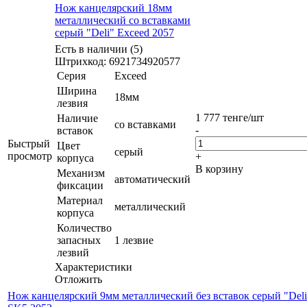
Нож канцелярский 18мм
металлический со вставками
серый "Deli" Exceed 2057
Есть в наличии (5)
Штрихкод: 6921734920577
Серия
Exceed
Ширина
18мм
лезвия
1 777
тенге
/шт
Наличие
со вставками
-
вставок
Быстрый
Цвет
серый
просмотр
+
корпуса
В корзину
Механизм
автоматический
фиксации
Материал
металлический
корпуса
Количество
запасных
1 лезвие
лезвий
Характеристики
Отложить
Нож канцелярский 9мм металлический без вставок серый "Deli