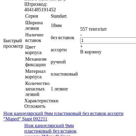
Штрихкод:
4041485191452
Серия
Standart
Ширина
18мм
лезвия
557
тенге
/шт
-
Наличие
без вставок
вставок
Быстрый
просмотр
+
Цвет
ассорти
В корзину
корпуса
Механизм
ручной
фиксации
Материал
пластиковый
корпуса
Количество
запасных
1 лезвие
лезвий
Характеристики
Отложить
Нож канцелярский 9мм пластиковый без вставок ассорти
"Maped" Stapt 092211
Нож канцелярский 9мм
пластиковый без вставок