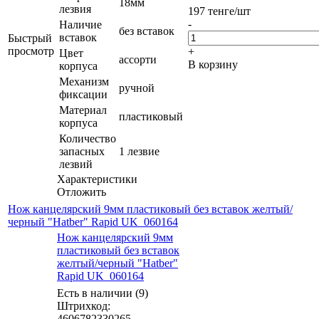
18мм
лезвия
197
тенге
/шт
-
Наличие
без вставок
вставок
Быстрый
просмотр
+
Цвет
ассорти
В корзину
корпуса
Механизм
ручной
фиксации
Материал
пластиковый
корпуса
Количество
запасных
1 лезвие
лезвий
Характеристики
Отложить
Нож канцелярский 9мм пластиковый без вставок желтый/
черный "Hatber" Rapid UK_060164
Нож канцелярский 9мм
пластиковый без вставок
желтый/черный "Hatber"
Rapid UK_060164
Есть в наличии (9)
Штрихкод:
4606782330265