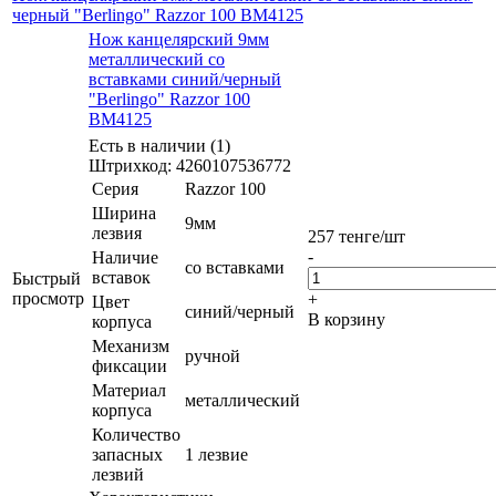
черный "Berlingo" Razzor 100 ВМ4125
Нож канцелярский 9мм
металлический со
вставками синий/черный
"Berlingo" Razzor 100
ВМ4125
Есть в наличии (1)
Штрихкод: 4260107536772
Серия
Razzor 100
Ширина
9мм
лезвия
257
тенге
/шт
-
Наличие
со вставками
вставок
Быстрый
просмотр
+
Цвет
синий/черный
В корзину
корпуса
Механизм
ручной
фиксации
Материал
металлический
корпуса
Количество
запасных
1 лезвие
лезвий