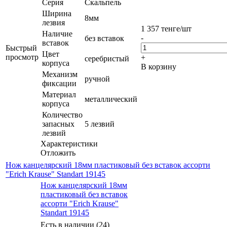
Серия
Скальпель
Ширина
8мм
лезвия
1 357
тенге
/шт
Наличие
-
без вставок
вставок
Быстрый
Цвет
просмотр
+
серебристый
корпуса
В корзину
Механизм
ручной
фиксации
Материал
металлический
корпуса
Количество
запасных
5 лезвий
лезвий
Характеристики
Отложить
Нож канцелярский 18мм пластиковый без вставок ассорти
"Erich Krause" Standart 19145
Нож канцелярский 18мм
пластиковый без вставок
ассорти "Erich Krause"
Standart 19145
Есть в наличии (24)