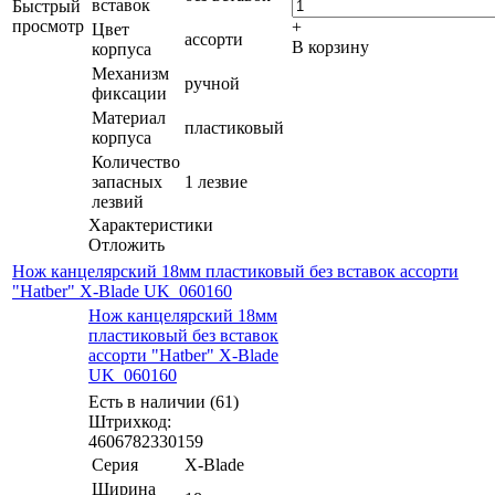
вставок
Быстрый
просмотр
+
Цвет
ассорти
В корзину
корпуса
Механизм
ручной
фиксации
Материал
пластиковый
корпуса
Количество
запасных
1 лезвие
лезвий
Характеристики
Отложить
Нож канцелярский 18мм пластиковый без вставок ассорти
"Hatber" X-Blade UK_060160
Нож канцелярский 18мм
пластиковый без вставок
ассорти "Hatber" X-Blade
UK_060160
Есть в наличии (61)
Штрихкод:
4606782330159
Серия
X-Blade
Ширина