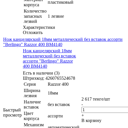
пластиковый
корпуса
Количество
запасных
1 лезвие
лезвий
Характеристики
Отложить
Нож канцелярский 18мм металлический без вставок ассорти
"Berlingo" Razzor 400 BM4140
Нож канцелярский 18мм
металлический без вставок
ассорти "Berlingo" Razzor
400 BM4140
Есть в наличии (3)
Штрихкод: 4260765524678
Серия
Razzor 400
Ширина
18мм
лезвия
2 617
тенге
/шт
Наличие
-
без вставок
вставок
Быстрый
Цвет
просмотр
+
ассорти
корпуса
В корзину
Механизм
автоматический