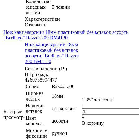
Количество
запасных
5 лезвий
лезвий
Характеристики
Отложить
Нож канцелярский 18мм пластиковый без вставок ассорти
"Berlingo" Razzor 200 BM4130
Нож канцелярский 18мм
пластиковый без вставок
ассорти "Berlingo" Razzor
200 BM4130
Есть в наличии (19)
Штрихкод:
4260738994477
Серия
Razzor 200
Ширина
18мм
лезвия
1 357
тенге
/шт
-
Наличие
без вставок
вставок
Быстрый
просмотр
+
Цвет
ассорти
В корзину
корпуса
Механизм
ручной
фиксации