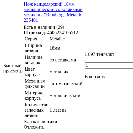
Нож канцелярский 18мм
металлический со вставками
металлик "Brauberg" Metallic
235401
Есть в наличии (29)
Штрихкод: 4606224105512
Серия
Metallic
Ширина
18мм
лезвия
1 897
тенге
/шт
Наличие
-
со вставками
вставок
Быстрый
Цвет
просмотр
+
металлик
корпуса
В корзину
Механизм
автоматический
фиксации
Материал
металлический
корпуса
Количество
запасных
1 лезвие
лезвий
Характеристики
Отложить