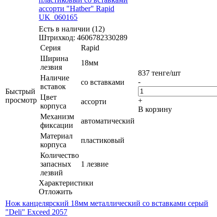
ассорти "Hatber" Rapid
UK_060165
Есть в наличии (12)
Штрихкод: 4606782330289
Серия
Rapid
Ширина
18мм
лезвия
837
тенге
/шт
Наличие
-
со вставками
вставок
Быстрый
Цвет
просмотр
+
ассорти
корпуса
В корзину
Механизм
автоматический
фиксации
Материал
пластиковый
корпуса
Количество
запасных
1 лезвие
лезвий
Характеристики
Отложить
Нож канцелярский 18мм металлический со вставками серый
"Deli" Exceed 2057