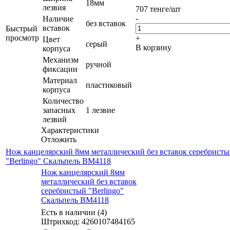
18мм
лезвия
707
тенге
/шт
-
Наличие
без вставок
вставок
Быстрый
просмотр
+
Цвет
серый
В корзину
корпуса
Механизм
ручной
фиксации
Материал
пластиковый
корпуса
Количество
запасных
1 лезвие
лезвий
Характеристики
Отложить
Нож канцелярский 8мм металлический без вставок серебрист
"Berlingo" Скальпель BM4118
Нож канцелярский 8мм
металлический без вставок
серебристый "Berlingo"
Скальпель BM4118
Есть в наличии (4)
Штрихкод: 4260107484165