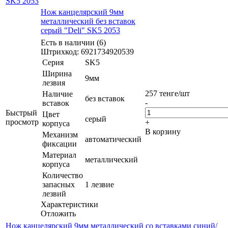
SK5 2053
Нож канцелярский 9мм
металлический без вставок
серый "Deli" SK5 2053
Есть в наличии (6)
Штрихкод: 6921734920539
Серия
SK5
Ширина
9мм
лезвия
257
тенге
/шт
Наличие
без вставок
-
вставок
Быстрый
Цвет
серый
просмотр
+
корпуса
В корзину
Механизм
автоматический
фиксации
Материал
металлический
корпуса
Количество
запасных
1 лезвие
лезвий
Характеристики
Отложить
Нож канцелярский 9мм металлический со вставками синий/