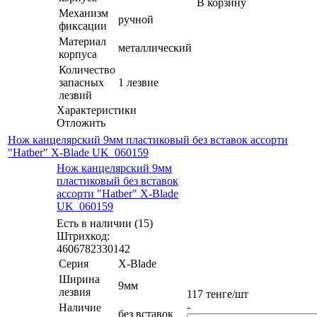
В корзину
Механизм
ручной
фиксации
Материал
металлический
корпуса
Количество
запасных
1 лезвие
лезвий
Характеристики
Отложить
Нож канцелярский 9мм пластиковый без вставок ассорти
"Hatber" X-Blade UK_060159
Нож канцелярский 9мм
пластиковый без вставок
ассорти "Hatber" X-Blade
UK_060159
Есть в наличии (15)
Штрихкод:
4606782330142
Серия
X-Blade
Ширина
9мм
лезвия
117
тенге
/шт
-
Наличие
без вставок