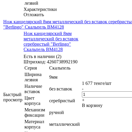
лезвий
Характеристики
Отложить
Нож канцелярский 8мм металлический без вставок серебрист
"Berlingo" Скальпель BM4128
Нож канцелярский 8мм
металлический без вставок
серебристый "Berlingo"
Скальпель BM4128
Есть в наличии (2)
Штрихкод: 4260738992190
Серия
Скальпель
Ширина
9мм
лезвия
1 677
тенге
/шт
Наличие
-
без вставок
вставок
Быстрый
Цвет
просмотр
+
серебристый
корпуса
В корзину
Механизм
ручной
фиксации
Материал
металлический
корпуса