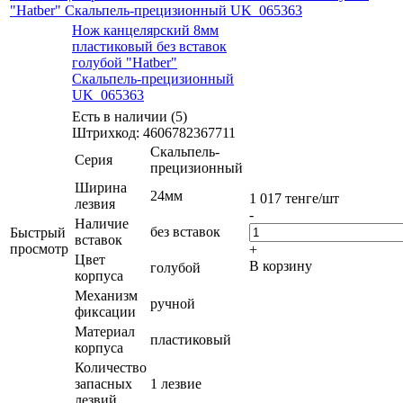
"Hatber" Скальпель-прецизионный UK_065363
Нож канцелярский 8мм
пластиковый без вставок
голубой "Hatber"
Скальпель-прецизионный
UK_065363
Есть в наличии (5)
Штрихкод: 4606782367711
Скальпель-
Серия
прецизионный
Ширина
24мм
1 017
тенге
/шт
лезвия
-
Наличие
без вставок
Быстрый
вставок
просмотр
+
Цвет
В корзину
голубой
корпуса
Механизм
ручной
фиксации
Материал
пластиковый
корпуса
Количество
запасных
1 лезвие
лезвий