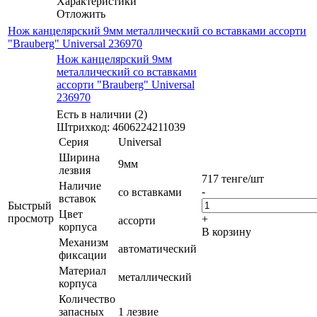
Характеристики
Отложить
Нож канцелярский 9мм металлический со вставками ассорти
"Brauberg" Universal 236970
Нож канцелярский 9мм
металлический со вставками
ассорти "Brauberg" Universal
236970
Есть в наличии (2)
Штрихкод: 4606224211039
Серия
Universal
Ширина
9мм
лезвия
717
тенге
/шт
Наличие
-
со вставками
вставок
Быстрый
Цвет
просмотр
+
ассорти
корпуса
В корзину
Механизм
автоматический
фиксации
Материал
металлический
корпуса
Количество
запасных
1 лезвие