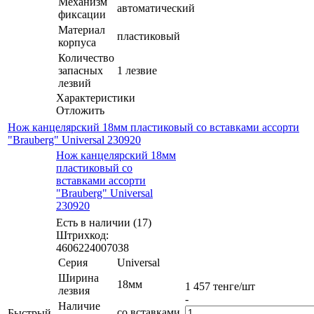
Механизм
автоматический
фиксации
Материал
пластиковый
корпуса
Количество
запасных
1 лезвие
лезвий
Характеристики
Отложить
Нож канцелярский 18мм пластиковый со вставками ассорти
"Brauberg" Universal 230920
Нож канцелярский 18мм
пластиковый со
вставками ассорти
"Brauberg" Universal
230920
Есть в наличии (17)
Штрихкод:
4606224007038
Серия
Universal
Ширина
18мм
1 457
тенге
/шт
лезвия
-
Наличие
со вставками
Быстрый