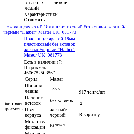
запасных
1 лезвие
лезвий
Характеристики
Отложить
Нож канцелярский 18мм пластиковый без вставок желтый/
черный "Hatber" Master UK_081773
Нож канцелярский 18мм
пластиковый без вставок
желтый/черный "Hatber"
Master UK_081773
Есть в наличии (7)
Штрихкод:
4606782503867
Серия
Master
Ширина
18мм
лезвия
917
тенге
/шт
-
Наличие
без вставок
вставок
Быстрый
просмотр
+
Цвет
желтый/
В корзину
корпуса
черный
Механизм
ручной
фиксации
Материал