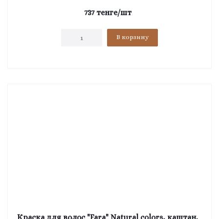
737
тенге
/шт
В корзину
Краска для волос "Fara" Natural colors, каштан,