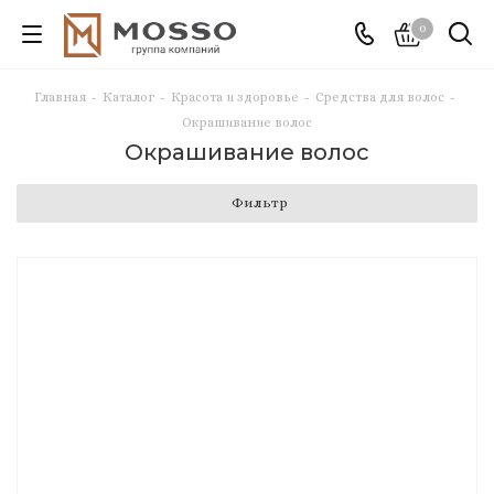
0
Главная
-
Каталог
-
Красота и здоровье
-
Средства для волос
-
Окрашивание волос
Окрашивание волос
Фильтр