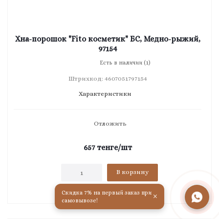
Хна-порошок "Fito косметик" БС, Медно-рыжий,
97154
Есть в наличии (1)
Штрихкод: 4607051797154
Характеристики
Отложить
657
тенге
/шт
В корзину
Скидка 7% на первый заказ при
×
самовывозе!