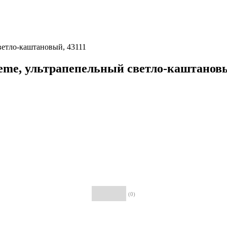
светло-каштановый, 43111
creme, ультрапепельный светло-каштановы
(0)