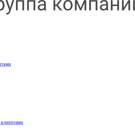
нтами
 клиентами