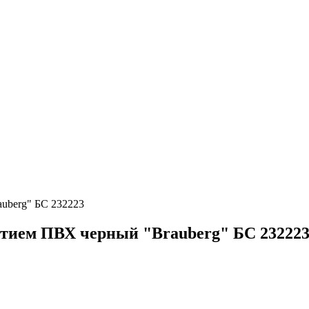
uberg" БС 232223
ытием ПВХ черный "Brauberg" БС 23222