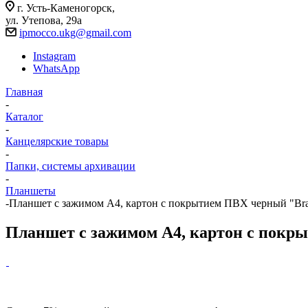
г. Усть-Каменогорск,
ул. Утепова, 29а
ipmocco.ukg@gmail.com
Instagram
WhatsApp
Главная
-
Каталог
-
Канцелярские товары
-
Папки, системы архивации
-
Планшеты
-
Планшет с зажимом А4, картон с покрытием ПВХ черный "Bra
Планшет с зажимом А4, картон с покр
Скидка 7% на первый заказ при самовывозе!
×