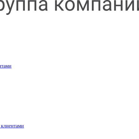
нтами
 клиентами