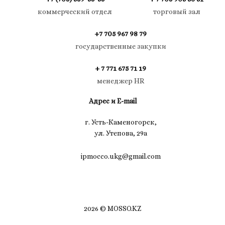
коммерческий отдел
торговый зал
+7 705 967 98 79
государственные закупки
+ 7 771 675 71 19
менеджер HR
Адрес и E-mail
г. Усть-Каменогорск,
ул. Утепова, 29а
ipmocco.ukg@gmail.com
2026 © MOSSO.KZ